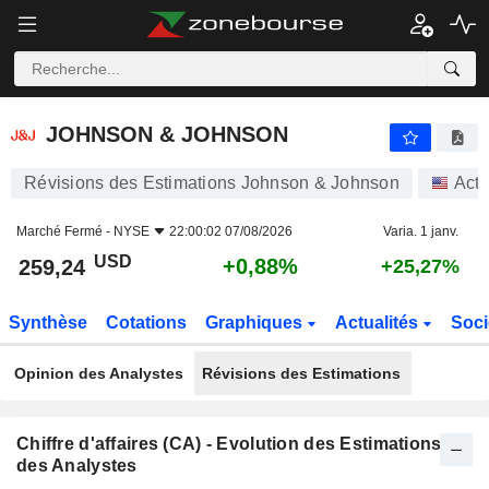
JOHNSON & JOHNSON
259,24
$
+0,88%
JOHNSON & JOHNSON
Révisions des Estimations Johnson & Johnson
Acti
Marché Fermé -
NYSE
22:00:02 07/08/2026
Varia. 1 janv.
USD
+0,88%
259,24
+25,27%
Synthèse
Cotations
Graphiques
Actualités
Soci
Opinion des Analystes
Révisions des Estimations
Chiffre d'affaires (CA) - Evolution des Estimations
des Analystes