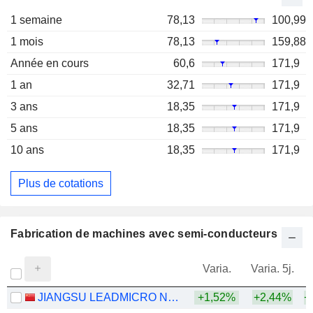
1 semaine
78,13
100,99
1 mois
78,13
159,88
Année en cours
60,6
171,9
1 an
32,71
171,9
3 ans
18,35
171,9
5 ans
18,35
171,9
10 ans
18,35
171,9
Plus de cotations
Fabrication de machines avec semi-conducteurs
Varia.
Varia. 5j.
JIANGSU LEADMICRO NANO-EQUIPMENT TECHNOLOGY LTD
+1,52%
+2,44%
+