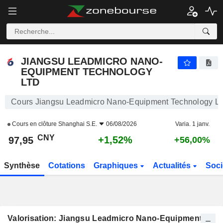
JIANGSU LEADMICRO NANO-EQUIPMENT TECHNOLOGY LTD
97,95
¥
+1,52%
JIANGSU LEADMICRO NANO-
EQUIPMENT TECHNOLOGY
LTD
Cours Jiangsu Leadmicro Nano-Equipment Technology Lt
Cours en clôture
Shanghai S.E.
06/08/2026
Varia. 1 janv.
CNY
+1,52%
97,95
+56,00%
Synthèse
Cotations
Graphiques
Actualités
Soci
Valorisation: Jiangsu Leadmicro Nano-Equipment