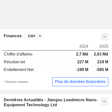
Finances
2024
2025
Chiffre d'affaires
2,7 Md
2,63 Md
Résultat net
227 M
219 M
Endettement Net
-189 M
-585 M
Plus de données financières
* Données estimées
Dernières Actualités : Jiangsu Leadmicro Nano-
Equipment Technology Ltd