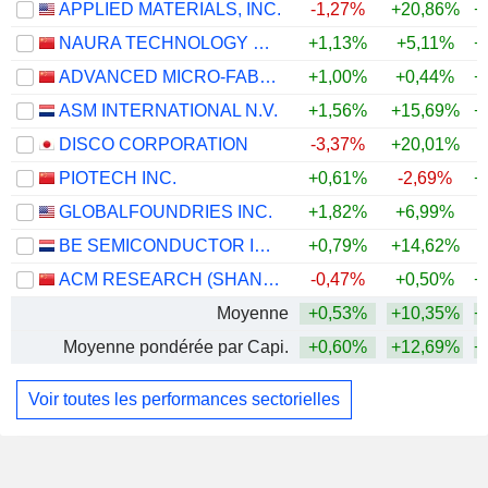
APPLIED MATERIALS, INC.
-1,27%
+20,86%
+
NAURA TECHNOLOGY GROUP CO., LTD.
+1,13%
+5,11%
+
ADVANCED MICRO-FABRICATION EQUIPMENT INC. CHINA
+1,00%
+0,44%
+
ASM INTERNATIONAL N.V.
+1,56%
+15,69%
+
DISCO CORPORATION
-3,37%
+20,01%
+
PIOTECH INC.
+0,61%
-2,69%
+
GLOBALFOUNDRIES INC.
+1,82%
+6,99%
+
BE SEMICONDUCTOR INDUSTRIES N.V.
+0,79%
+14,62%
+
ACM RESEARCH (SHANGHAI), INC.
-0,47%
+0,50%
+
Moyenne
+0,53%
+10,35%
+
Moyenne pondérée par Capi.
+0,60%
+12,69%
+
Voir toutes les performances sectorielles