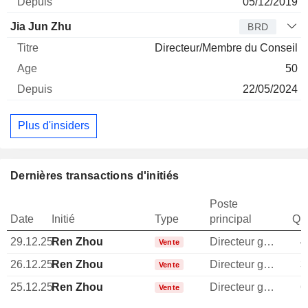
05/12/2019
Jia Jun Zhu
BRD
Directeur/Membre du Conseil
50
22/05/2024
Plus d'insiders
Dernières transactions d'initiés
Poste
Date
Initié
Type
principal
Qua
29.12.25
Ren Zhou
Directeur general
4
Vente
26.12.25
Ren Zhou
Directeur general
3
Vente
25.12.25
Ren Zhou
Directeur general
6
Vente