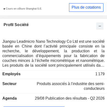
Plus de cotations
Cours en clôture Shanghai S.E.
Profil Société
Jiangsu Leadmicro Nano Technology Co Ltd est une société
basée en Chine dont l’activité principale consiste en la
recherche, le développement, la production et la
commercialisation d’équipements pour la fabrication de
couches minces à l’échelle micrométrique et nanométrique.
Les produits de la société sont principalement utilisés dans
les secteurs des semi-conducteurs et du photovoltaïque. Les
Employés
1 179
produits destinés au secteur des semi-conducteurs
comprennent principalement les systèmes de dépôt par
Secteur
Produits associés à l'industrie des semi-
couche atomique (ALD) de la série iTomic et les systèmes
conducteurs
de dépôt chimique en phase vapeur (CVD) de la série
iTronix. Les produits photovoltaïques de la société
Agenda
29/08
Publication des résultats - Q2 2026
comprennent principalement les systèmes ALD par lots de
la série Kuafu (KF), les systèmes PECVD tubulaires de la