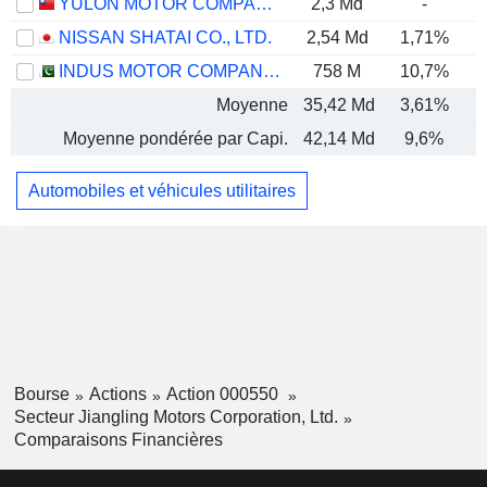
YULON MOTOR COMPANY LTD.
2,3 Md
-
NISSAN SHATAI CO., LTD.
2,54 Md
1,71%
INDUS MOTOR COMPANY LIMITED
758 M
10,7%
Moyenne
35,42 Md
3,61%
Moyenne pondérée par Capi.
42,14 Md
9,6%
Automobiles et véhicules utilitaires
Bourse
Actions
Action 000550
Secteur Jiangling Motors Corporation, Ltd.
Comparaisons Financières