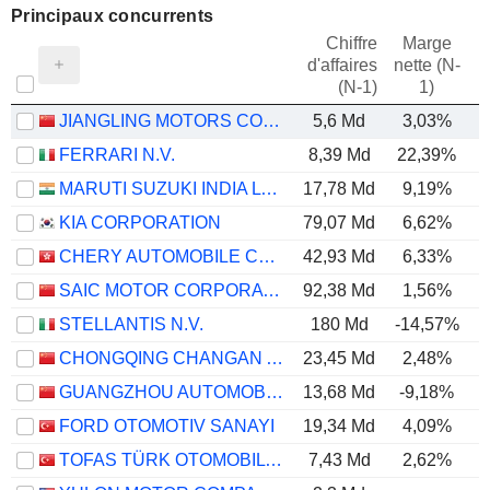
Principaux concurrents
Chiffre
Marge
d'affaires
nette (N-
E
(N-1)
1)
JIANGLING MOTORS CORPORATION, LTD.
5,6 Md
3,03%
FERRARI N.V.
8,39 Md
22,39%
MARUTI SUZUKI INDIA LTD
17,78 Md
9,19%
KIA CORPORATION
79,07 Md
6,62%
CHERY AUTOMOBILE CO., LTD.
42,93 Md
6,33%
SAIC MOTOR CORPORATION LIMITED
92,38 Md
1,56%
STELLANTIS N.V.
180 Md
-14,57%
CHONGQING CHANGAN AUTOMOBILE COMPANY LIMITED
23,45 Md
2,48%
GUANGZHOU AUTOMOBILE GROUP CO., LTD.
13,68 Md
-9,18%
FORD OTOMOTIV SANAYI
19,34 Md
4,09%
TOFAS TÜRK OTOMOBIL FABRIKASI ANONIM SIRKETI
7,43 Md
2,62%