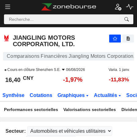
JIANGLING MOTORS CORPORATION, LTD.
16,40
¥
-1,97%
JIANGLING MOTORS
CORPORATION, LTD.
Comparaisons Financières Jiangling Motors Corporation, 
Cours en clôture
Shenzhen S.E.
06/08/2026
Varia. 1 janv.
CNY
-1,97%
16,40
-11,83%
Synthèse
Cotations
Graphiques
Actualités
Soci
Performances sectorielles
Valorisations sectorielles
Dividen
Secteur: