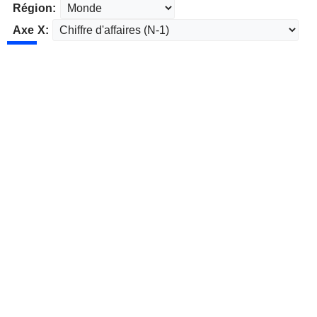
Région:
Axe X: