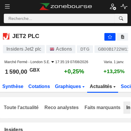
JET2 PLC
1 590,00
p
+0,25%
JET2 PLC
Insiders Jet2 plc
Actions
DTG
GB00B1722W11
Marché Fermé -
London S.E.
17:35:19 07/08/2026
Varia. 1 janv.
GBX
+0,25%
1 590,00
+13,25%
Synthèse
Cotations
Graphiques
Actualités
Soci
Toute l'actualité
Reco analystes
Faits marquants
In
Insiders