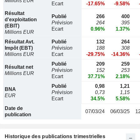
Millions EUR
Ecart
-17.65%
-9.58%
Résultat
Publié
266
400
d'exploitation
Prévision
264
395
(EBIT)
Ecart
0.96%
1.37%
Millions EUR
Résultat Avt.
Publié
132
264
Impôt (EBT)
Prévision
188
308
Millions EUR
Ecart
-29.75%
-14.36%
Publié
209
259
Résultat net
Prévision
152
253
Millions EUR
Ecart
37.71%
2.18%
Publié
0,98
1,21
BNA
Prévision
0,73
1,15
EUR
Ecart
34.5%
5.58%
Date de
07/03/24
06/03/25
1
publication
Historique des publications trimestrielles