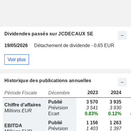
Dividendes passés sur JCDECAUX SE
19/05/2026
Détachement de dividende - 0.65 EUR
Voir plus
Historique des publications annuelles
2023
2024
Période Fiscale
Décembre
Publié
3 570
3 935
Chiffre d'affaires
Prévision
3 541
3 930
Millions EUR
Ecart
0.83%
0.12%
Publié
1 156
1 263
EBITDA
Prévision
1 403
1 397