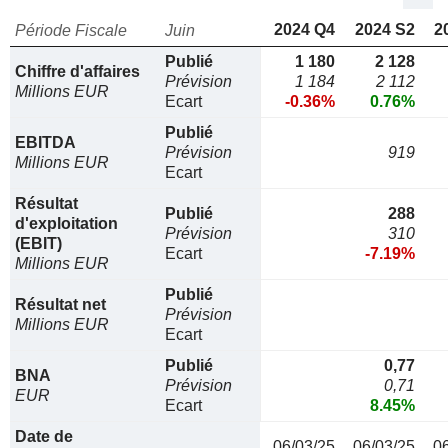
2024 Q4
2024 S2
2
Période Fiscale
Juin
Publié
1 180
2 128
Chiffre d'affaires
Prévision
1 184
2 112
Millions EUR
Ecart
-0.36%
0.76%
Publié
EBITDA
Prévision
919
Millions EUR
Ecart
Résultat
Publié
288
d'exploitation
Prévision
310
(EBIT)
Ecart
-7.19%
Millions EUR
Publié
Résultat net
Prévision
Millions EUR
Ecart
Publié
0,77
BNA
Prévision
0,71
EUR
Ecart
8.45%
Date de
06/03/25
06/03/25
0