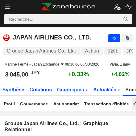
JAPAN AIRLINES CO., LTD.
3 045,00
¥
+0,33%
JAPAN AIRLINES CO., LTD.
Groupe Japan Airlines Co., Ltd.
Action
9201
JP3
Marché Fermé -
Japan Exchange
08:30:00 06/08/2026
Varia. 1 janv.
JPY
+0,33%
3 045,00
+4,82%
Synthèse
Cotations
Graphiques
Actualités
Soci
Profil
Gouvernance
Actionnariat
Transactions d'initiés
Groupe Japan Airlines Co., Ltd. : Graphique
Relationnel