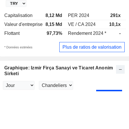
Capitalisation
8,12 Md
PER 2024
291x
Valeur d'entreprise
8,15 Md
VE / CA 2024
10,1x
V
Flottant
97,73%
Rendement 2024 *
-
R
Plus de ratios de valorisation
* Données estimées
Graphique: Izmir Firça Sanayi ve Ticaret Anonim
Sirketi