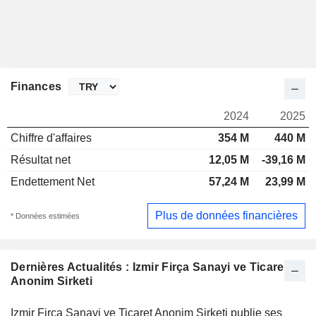
Finances
2024
2025
Chiffre d'affaires
354 M
440 M
Résultat net
12,05 M
-39,16 M
Endettement Net
57,24 M
23,99 M
Plus de données financières
* Données estimées
Dernières Actualités : Izmir Firça Sanayi ve Ticaret
Anonim Sirketi
Izmir Firça Sanayi ve Ticaret Anonim Sirketi publie ses