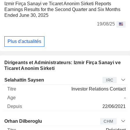
Izmir Firça Sanayi ve Ticaret Anonim Sirketi Reports
Earnings Results for the Second Quarter and Six Months
Ended June 30, 2025
19/08/25
Plus d'actualités
Dirigeants et Administrateurs: Izmir Firça Sanayi ve
Ticaret Anonim Sirketi
Dirigeant
Titre
Age
Depuis
Selahattin Saysen
IRC
Investor Relations Contact
-
22/06/2021
Administrateur
Titre
Age
Depuis
Orhan Dilberoglu
CHM