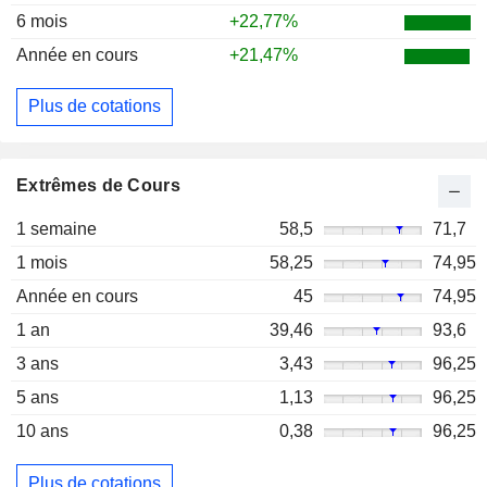
6 mois
+22,77%
Année en cours
+21,47%
Plus de cotations
Extrêmes de Cours
1 semaine
58,5
71,7
1 mois
58,25
74,95
Année en cours
45
74,95
1 an
39,46
93,6
3 ans
3,43
96,25
5 ans
1,13
96,25
10 ans
0,38
96,25
Plus de cotations