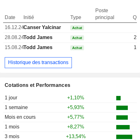
Poste
Date
Initié
Type
principal
Qua
16.12.24
Canser Yalcinar
Achat
28.08.24
Todd James
25
Achat
15.08.24
Todd James
16
Achat
Historique des transactions
Cotations et Performances
1 jour
+1,10%
1 semaine
+5,93%
Mois en cours
+5,77%
1 mois
+8,27%
3 mois
+13,54%