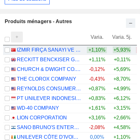
Produits ménagers - Autres
Varia.
Varia. 5j.
IZMIR FIRÇA SANAYI VE TICARET ANONIM SIRKETI
+1,10%
+5,93%
RECKITT BENCKISER GROUP PLC
+1,11%
+0,11%
CHURCH & DWIGHT CO., INC.
-0,12%
+5,69%
+
THE CLOROX COMPANY
-0,43%
+8,70%
REYNOLDS CONSUMER PRODUCTS INC.
+0,87%
+4,99%
+
PT UNILEVER INDONESIA TBK
+0,83%
+6,12%
WD-40 COMPANY
+1,61%
+3,15%
LION CORPORATION
+3,16%
+2,66%
+
SANO BRUNO'S ENTERPRISES LTD
-2,08%
+4,58%
UNILEVER CÔTE D'IVOIRE, S.A.
0,00%
+1,10%