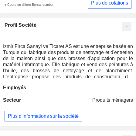
Plus de cotations
Cours en différé Borsa Istanbul
Profil Société
Izmir Firca Sanayi ve Ticaret AS est une entreprise basée en
Turquie qui fabrique des produits de nettoyage et d'entretien
de la maison ainsi que des brosses d'application pour le
matériel informatique. Elle fabrique et vend des peintures à
l'huile, des brosses de nettoyage et de blanchiment.
L'entreprise propose des produits de construction, des
produits de nettoyage, ainsi que d'autres produits. Ses
Employés
-
produits sont divisés en groupes, à savoir : Groupe des
brosses de blanchiment, qui comprend les brosses de
Secteur
Produits ménagers
blanchiment en poils naturels, en poils blancs et en
plastique, entre autres ; Groupe des brosses de
raccourcissement, Groupe des brosses de peinture à l'huile,
Plus d'informations sur la société
Groupe des rouleaux, Groupe de l'acier, Groupe des sous-
produits, Place. Groupe des brosses pour automobiles et
pour le terrain, Groupe des produits de nettoyage, Groupe