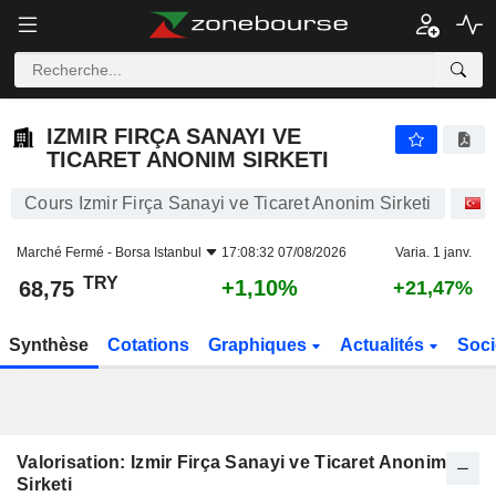
IZMIR FIRÇA SANAYI VE TICARET ANONIM SIRKETI
68,75
₺
+1,10%
IZMIR FIRÇA SANAYI VE
TICARET ANONIM SIRKETI
Cours Izmir Firça Sanayi ve Ticaret Anonim Sirketi
A
Marché Fermé -
Borsa Istanbul
17:08:32 07/08/2026
Varia. 1 janv.
TRY
+1,10%
68,75
+21,47%
Synthèse
Cotations
Graphiques
Actualités
Soci
Valorisation: Izmir Firça Sanayi ve Ticaret Anonim
Sirketi