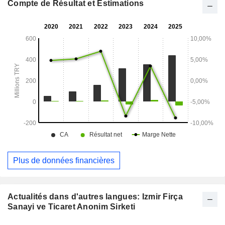
des balais à franges, Groupe des produits secondaires,
Compte de Résultat et Estimations
Groupe des tiges et Groupe des produits industriels, entre
autres.
Plus de données financières
Actualités dans d'autres langues: Izmir Firça
Sanayi ve Ticaret Anonim Sirketi