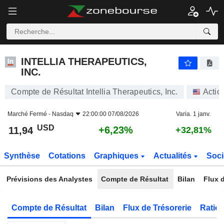
INTELLIA THERAPEUTICS, INC.
11,94
$
+6,23%
INTELLIA THERAPEUTICS,
INC.
Compte de Résultat Intellia Therapeutics, Inc.
Actio
Marché Fermé -
Nasdaq
22:00:00 07/08/2026
Varia. 1 janv.
USD
+6,23%
11,94
+32,81%
Synthèse
Cotations
Graphiques
Actualités
Soci
Prévisions des Analystes
Compte de Résultat
Bilan
Flux d
Compte de Résultat
Bilan
Flux de Trésorerie
Ratios