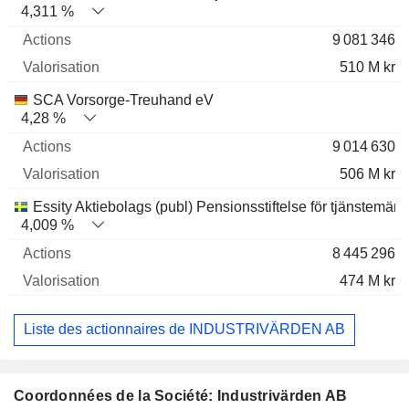
4,311 %
9 081 346
510 M kr
SCA Vorsorge-Treuhand eV
4,28 %
9 014 630
506 M kr
Essity Aktiebolags (publ) Pensionsstiftelse för tjänstemän
4,009 %
8 445 296
474 M kr
Liste des actionnaires de INDUSTRIVÄRDEN AB
Coordonnées de la Société: Industrivärden AB