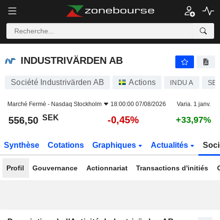
INDUSTRIVÄRDEN AB
556,50
kr
-0,45%
INDUSTRIVÄRDEN AB
Société Industrivärden AB
Actions
INDU A
SE0
Marché Fermé -
Nasdaq Stockholm
18:00:00 07/08/2026
Varia. 1 janv.
SEK
-0,45%
556,50
+33,97%
Synthèse
Cotations
Graphiques
Actualités
Soci
Profil
Gouvernance
Actionnariat
Transactions d'initiés