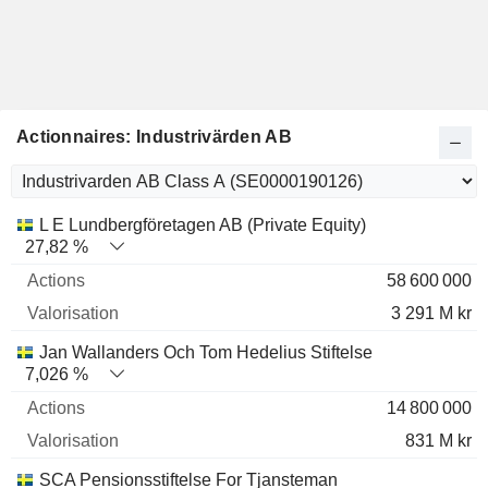
Actionnaires: Industrivärden AB
Nom
Actions
%
Valorisation
L E Lundbergföretagen AB (Private Equity)
27,82 %
58 600 000
3 291 M kr
Jan Wallanders Och Tom Hedelius Stiftelse
7,026 %
14 800 000
831 M kr
SCA Pensionsstiftelse For Tjansteman