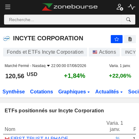
INCYTE CORPORATION
120,56
$
+1,84%
INCYTE CORPORATION
Fonds et ETFs Incyte Corporation
Actions
INCY
Marché Fermé -
Nasdaq
22:00:00 07/08/2026
Varia. 1 janv.
USD
+1,84%
120,56
+22,06%
Synthèse
Cotations
Graphiques
Actualités
Soci
ETFs positionnés sur Incyte Corporation
Varia. 1
Nom
janv.
Po
FIRST TRUST ALPHADEX U.S. HEALTH CARE SECTOR INDEX ETF - CAD HEDGED
-.--%