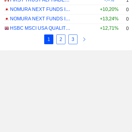
1,
NOMURA NEXT FUNDS INTERNATIONAL EQUITY MSCI-KOKUSAI (YEN-HEDGED) ETF - JPY
+10,20%
0,
NOMURA NEXT FUNDS INTERNATIONAL EQUITY MSCI-KOKUSAI (UNHEDGED) ETF - JPY
+13,24%
0,
HSBC MSCI USA QUALITY UCITS ETF - USD
+12,71%
0,
1
2
3