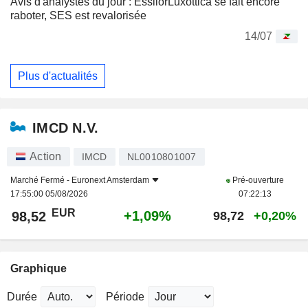
Avis d'analystes du jour : EssilorLuxottica se fait encore
raboter, SES est revalorisée
14/07
Plus d'actualités
IMCD N.V.
Action
IMCD
NL0010801007
Marché Fermé -
Euronext Amsterdam
Pré-ouverture
17:55:00 05/08/2026
07:22:13
EUR
+1,09%
98,52
98,72
+0,20%
Graphique
Durée
Période