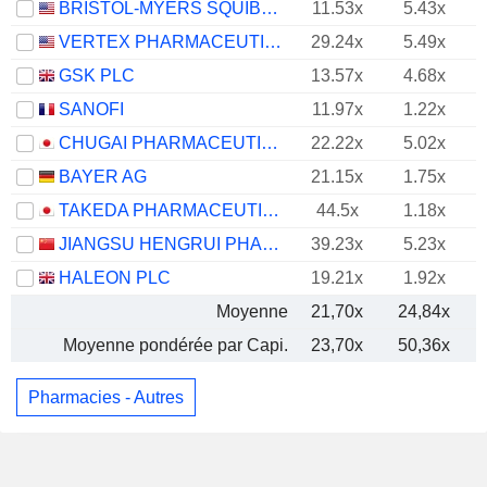
BRISTOL-MYERS SQUIBB COMPANY
11.53x
5.43x
VERTEX PHARMACEUTICALS INCORPORATED
29.24x
5.49x
GSK PLC
13.57x
4.68x
SANOFI
11.97x
1.22x
CHUGAI PHARMACEUTICAL CO., LTD.
22.22x
5.02x
BAYER AG
21.15x
1.75x
TAKEDA PHARMACEUTICAL COMPANY LIMITED
44.5x
1.18x
JIANGSU HENGRUI PHARMACEUTICALS CO.,LTD
39.23x
5.23x
HALEON PLC
19.21x
1.92x
Moyenne
21,70x
24,84x
Moyenne pondérée par Capi.
23,70x
50,36x
Pharmacies - Autres