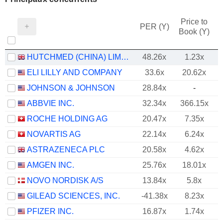
Price to
PER (Y)
Book (Y)
HUTCHMED (CHINA) LIMITED
48.26x
1.23x
ELI LILLY AND COMPANY
33.6x
20.62x
JOHNSON & JOHNSON
28.84x
-
ABBVIE INC.
32.34x
366.15x
ROCHE HOLDING AG
20.47x
7.35x
NOVARTIS AG
22.14x
6.24x
ASTRAZENECA PLC
20.58x
4.62x
AMGEN INC.
25.76x
18.01x
NOVO NORDISK A/S
13.84x
5.8x
GILEAD SCIENCES, INC.
-41.38x
8.23x
PFIZER INC.
16.87x
1.74x