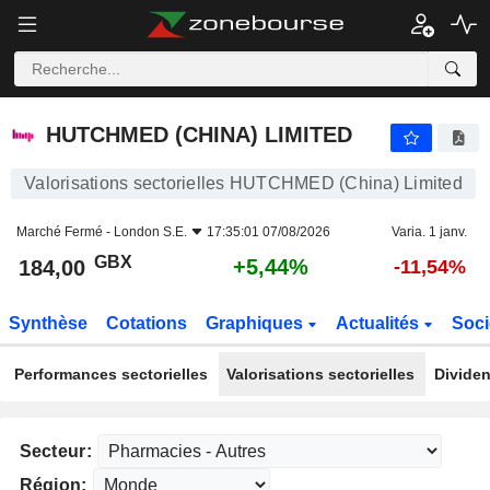
HUTCHMED (CHINA) LIMITED
184,00
p
+5,44%
HUTCHMED (CHINA) LIMITED
Valorisations sectorielles HUTCHMED (China) Limited
Marché Fermé -
London S.E.
17:35:01 07/08/2026
Varia. 1 janv.
GBX
+5,44%
184,00
-11,54%
Synthèse
Cotations
Graphiques
Actualités
Soci
Performances sectorielles
Valorisations sectorielles
Dividen
Secteur:
Région: