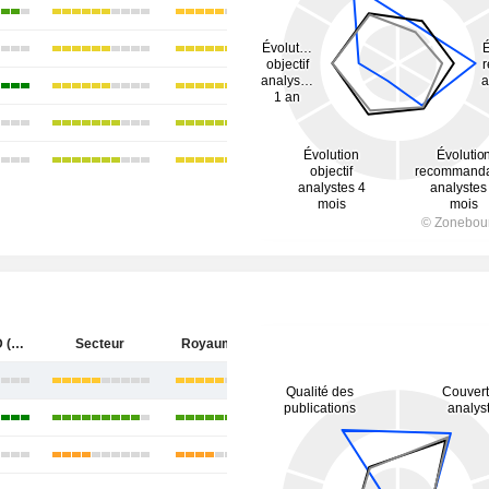
HUTCHMED (China) Limited
Secteur
Royaume-Uni