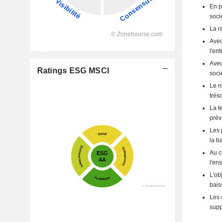
En p
soci
La r
Avec
l'en
Avec
Ratings ESG MSCI
soci
Le n
trés
La t
prév
Les 
la b
Au c
l'en
L'ob
bais
Les 
supp