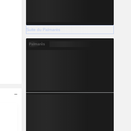
Suite du Palmarès
Palmarès