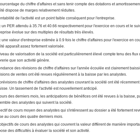
ourcentage du chiffre d'affaires et sans tenir compte des dotations et amortissement
été dispose de marges relativement réduites.
entabilité de l'activité est un point faible conséquent pour l'entreprise.
 un PER attendu à 35.76 et 40.66 respectivement pour l'exercice en cours et le sui
treprise évolue sur des multiples de résultats très élevés.
 une valeur d'entreprise estimée à 0.9 fois le chiffre d'affaires pour l'exercice en cou
été apparaît assez fortement valorisée.
iveau de valorisation de la société est particulièrement élevé compte tenu des flux
orerie que son activité génère.
endance des révisions de chiffre d'affaires sur l'année écoulée est clairement baissiè
isions de ventes ont été revues régulièrement à la baisse par les analystes.
prévisions de chiffre d'affaires des analystes couvrant la société ont été récemment
aisse. Un tassement de l'activité est nouvellement anticipé.
ours des derniers mois, les anticipations de bénéfices ont été revues à la baisse, p
semble des analystes qui suivent la société.
jectif de cours moyen des analystes qui s'intéressent au dossier a été fortement rev
se au cours des quatre derniers mois.
objectifs de cours des analystes qui couvrent la valeur diffèrent de manière importa
ose des difficultés à évaluer la société et son activité.