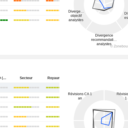
HUTCHMED (China) Limited
Secteur
Royaume-Uni