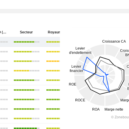
HUTCHMED (China) Limited
Secteur
Royaume-Uni