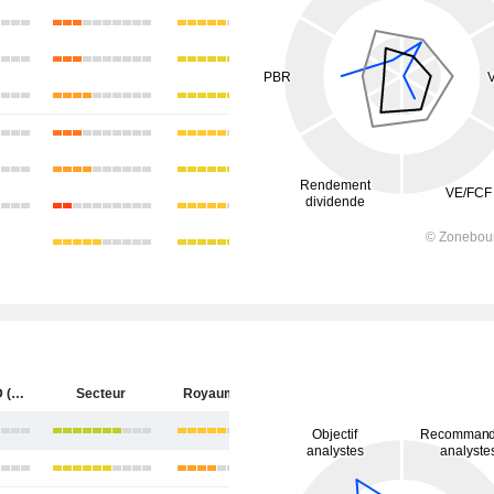
HUTCHMED (China) Limited
Secteur
Royaume-Uni