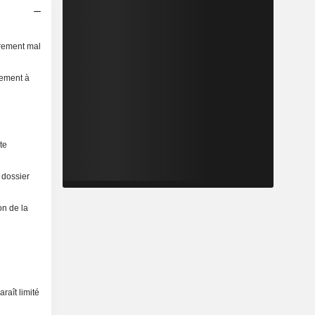
èrement mal
sement à
te
 dossier
on de la
raît limité