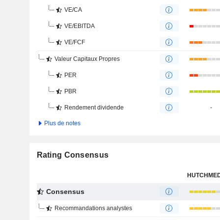
VE/CA
VE/EBITDA
VE/FCF
Valeur Capitaux Propres
PER
PBR
Rendement dividende
-
Plus de notes
Rating Consensus
Consensus
Recommandations analystes