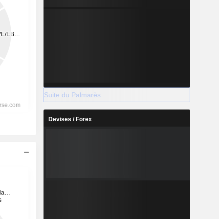
Suite du Palmarès
Devises / Forex