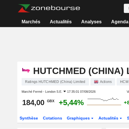
Marchés
Actualités
Analyses
Agenda
HUTCHMED (CHINA) 
Ratings HUTCHMED (China) Limited
Actions
HCM
Marché Fermé -
London S.E.
17:35:01 07/08/2026
V
184,00
+5,44%
GBX
+
Synthèse
Cotations
Graphiques
Actualités