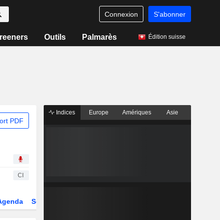
Connexion
S'abonner
reeners
Outils
Palmarès
Édition suisse
Indices
Europe
Amériques
Asie
ort PDF
CI
Agenda
Secteur
Dérivés
Fonds et ETFs