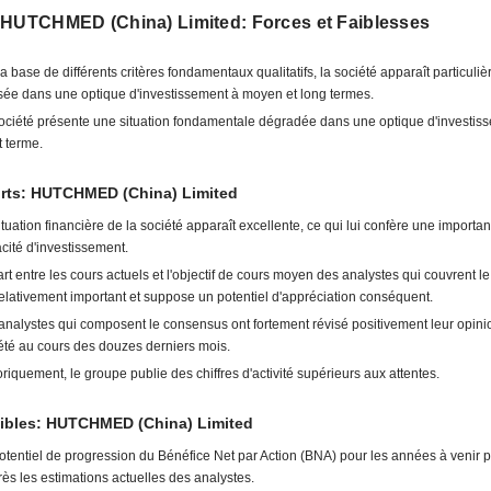
 HUTCHMED (China) Limited: Forces et Faiblesses
la base de différents critères fondamentaux qualitatifs, la société apparaît particuli
sée dans une optique d'investissement à moyen et long termes.
ociété présente une situation fondamentale dégradée dans une optique d'investis
t terme.
orts: HUTCHMED (China) Limited
ituation financière de la société apparaît excellente, ce qui lui confère une importan
cité d'investissement.
art entre les cours actuels et l'objectif de cours moyen des analystes qui couvrent le
relativement important et suppose un potentiel d'appréciation conséquent.
analystes qui composent le consensus ont fortement révisé positivement leur opini
été au cours des douzes derniers mois.
oriquement, le groupe publie des chiffres d'activité supérieurs aux attentes.
aibles: HUTCHMED (China) Limited
otentiel de progression du Bénéfice Net par Action (BNA) pour les années à venir pa
rès les estimations actuelles des analystes.