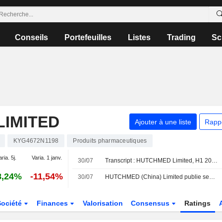
Conseils
Portefeuilles
Listes
Trading
Sc
LIMITED
Ajouter à une liste
Rapp
KYG4672N1198
Produits pharmaceutiques
aria. 5j.
Varia. 1 janv.
30/07
Transcript : HUTCHMED Limited, H1 2026 Earnings Call, Jul 30, 2026
8,24%
-11,54%
30/07
HUTCHMED (China) Limited publie ses résultats pour le premier semestre clos le 30 juin 2026
Société
Finances
Valorisation
Consensus
Ratings