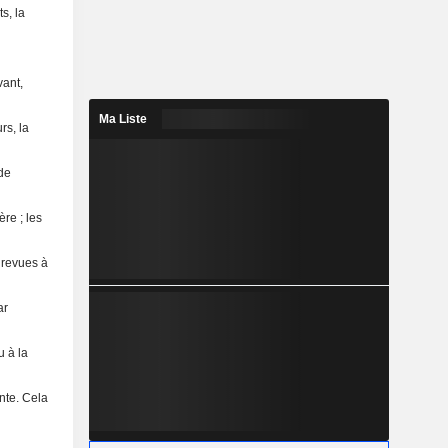
s, la
vant,
Ma Liste
rs, la
 de
re ; les
 revues à
ar
u à la
nte. Cela