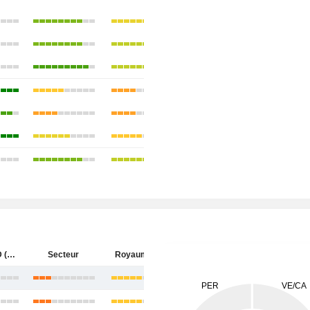
HUTCHMED (China) Limited
Secteur
Royaume-Uni