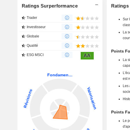
Ratings Surperformance
Ratings
Trader
Sur 
clas
Investisseur
La s
Globale
cour
Qualité
Points F
ESG MSCI
AA
La s
capa
L'éc
est 
Les 
soci
Hist
Points F
Le p
d'ap