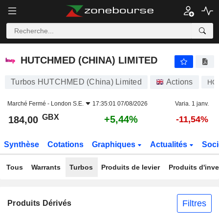
HUTCHMED (CHINA) LIMITED
184,00
p
+5,44%
HUTCHMED (CHINA) LIMITED
Turbos HUTCHMED (China) Limited
Actions
HC
Marché Fermé -
London S.E.
17:35:01 07/08/2026
Varia. 1 janv.
GBX
+5,44%
184,00
-11,54%
Synthèse
Cotations
Graphiques
Actualités
Soci
Tous
Warrants
Turbos
Produits de levier
Produits d'inv
Filtres
Produits Dérivés