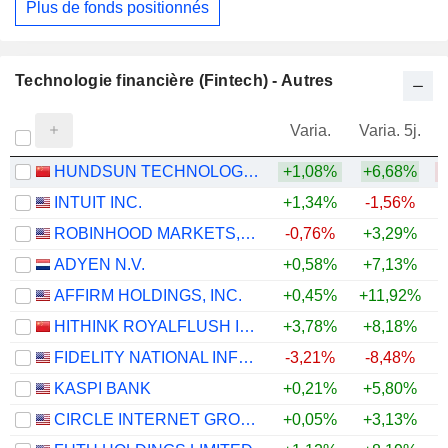
Plus de fonds positionnés
Technologie financière (Fintech) - Autres
Varia.
Varia. 5j.
HUNDSUN TECHNOLOGIES INC.
+1,08%
+6,68%
INTUIT INC.
+1,34%
-1,56%
ROBINHOOD MARKETS, INC.
-0,76%
+3,29%
ADYEN N.V.
+0,58%
+7,13%
AFFIRM HOLDINGS, INC.
+0,45%
+11,92%
HITHINK ROYALFLUSH INFORMATION NETWORK CO., LTD.
+3,78%
+8,18%
+
FIDELITY NATIONAL INFORMATION SERVICES, INC.
-3,21%
-8,48%
KASPI BANK
+0,21%
+5,80%
CIRCLE INTERNET GROUP, INC.
+0,05%
+3,13%