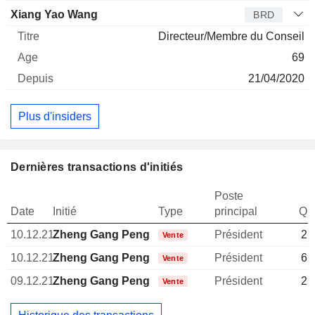
Xiang Yao Wang
BRD
Directeur/Membre du Conseil
69
21/04/2020
Plus d'insiders
Dernières transactions d'initiés
Poste
Date
Initié
Type
principal
Qua
10.12.21
Zheng Gang Peng
Président
27
Vente
10.12.21
Zheng Gang Peng
Président
61
Vente
09.12.21
Zheng Gang Peng
Président
23
Vente