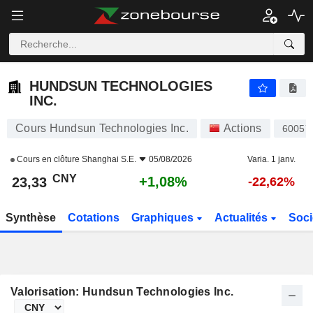
HUNDSUN TECHNOLOGIES INC.
23,33
¥
+1,08%
HUNDSUN TECHNOLOGIES
INC.
Cours Hundsun Technologies Inc.
Actions
60057
Cours en clôture
Shanghai S.E.
05/08/2026
Varia. 1 janv.
CNY
+1,08%
23,33
-22,62%
Synthèse
Cotations
Graphiques
Actualités
Soci
Valorisation: Hundsun Technologies Inc.