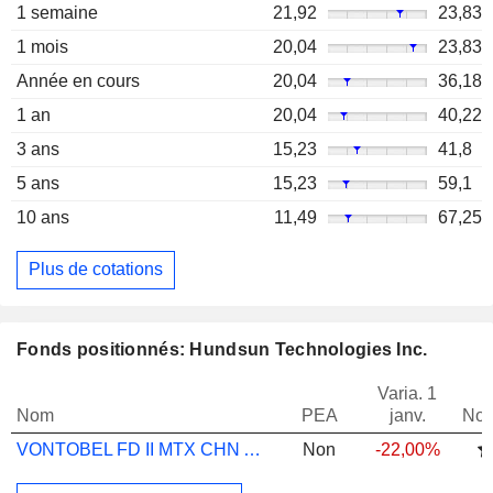
1 semaine
21,92
23,83
1 mois
20,04
23,83
Année en cours
20,04
36,18
1 an
20,04
40,22
3 ans
15,23
41,8
5 ans
15,23
59,1
10 ans
11,49
67,25
Plus de cotations
Fonds positionnés: Hundsun Technologies Inc.
Varia. 1
Nom
PEA
janv.
Not
VONTOBEL FD II MTX CHN A-SHRS LDRS B USD
Non
-22,00%