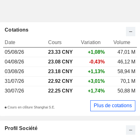
Cotations
Date
Cours
Variation
Volume
05/08/26
23.33 CNY
+1,08%
47,01 M
04/08/26
23.08 CNY
-0,43%
46,12 M
03/08/26
23.18 CNY
+1,13%
58,94 M
31/07/26
22.92 CNY
+3,01%
70,1 M
30/07/26
22.25 CNY
+1,74%
50,88 M
Plus de cotations
Cours en clôture Shanghai S.E.
Profil Société