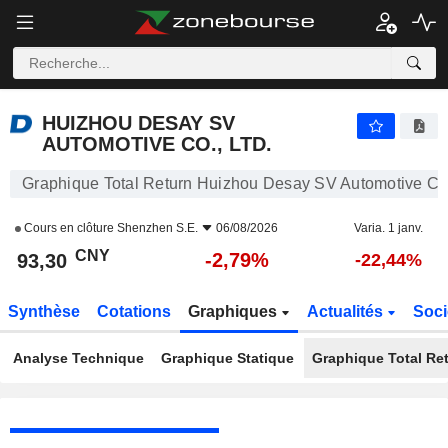
HUIZHOU DESAY SV AUTOMOTIVE CO., LTD.
93,30
¥
-2,79%
HUIZHOU DESAY SV
AUTOMOTIVE CO., LTD.
Graphique Total Return Huizhou Desay SV Automotive Co.
Cours en clôture
Shenzhen S.E.
06/08/2026
Varia. 1 janv.
CNY
-2,79%
93,30
-22,44%
Synthèse
Cotations
Graphiques
Actualités
Soci
Analyse Technique
Graphique Statique
Graphique Total Re