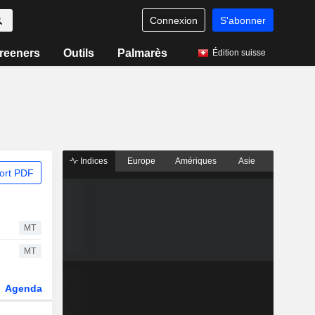
Connexion
S'abonner
reeners
Outils
Palmarès
Édition suisse
Indices
Europe
Amériques
Asie
ort PDF
MT
MT
Agenda
Secteur