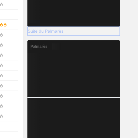
Suite du Palmarès
Palmarès