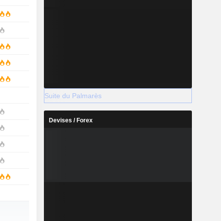
Suite du Palmarès
Devises / Forex