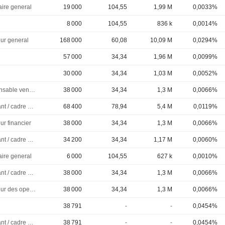
aire general
19 000
104,55
1,99 M
0,0033%
8 000
104,55
836 k
0,0014%
eur general
168 000
60,08
10,09 M
0,0294%
57 000
34,34
1,96 M
0,0099%
30 000
34,34
1,03 M
0,0052%
Responsable ventes & marketing
38 000
34,34
1,3 M
0,0066%
Dirigeant / cadre principal
68 400
78,94
5,4 M
0,0119%
ur financier
38 000
34,34
1,3 M
0,0066%
Dirigeant / cadre principal
34 200
34,34
1,17 M
0,0060%
aire general
6 000
104,55
627 k
0,0010%
Dirigeant / cadre principal
38 000
34,34
1,3 M
0,0066%
Directeur des operations
38 000
34,34
1,3 M
0,0066%
38 791
-
-
0,0454%
Dirigeant / cadre principal
38 791
-
-
0,0454%