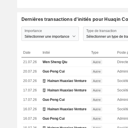
Dernières transactions d'initiés pour Huaqin Co.
Importance
Type de transaction
Sélectionner une importance
Sélectionner un type de tr
Date
Initié
Type
Poste p
21.07.26
Wen Sheng Qiu
Direct
Autre
20.07.26
Guo Peng Cui
Admini
Autre
20.07.26
Hainan Huaxiao Venture Capital Partnership
Sociét
Autre
17.07.26
Hainan Huaxiao Venture Capital Partnership
Sociét
Autre
17.07.26
Guo Peng Cui
Admini
Autre
16.07.26
Hainan Huaxiao Venture Capital Partnership
Sociét
Autre
16.07.26
Guo Peng Cui
Admini
Autre