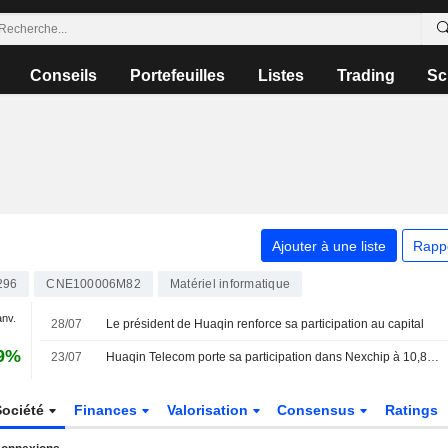
Conseils
Portefeuilles
Listes
Trading
Sc
Ajouter à une liste
Rapp
296
CNE100006M82
Matériel informatique
anv.
28/07
Le président de Huaqin renforce sa participation au capital
49%
23/07
Huaqin Telecom porte sa participation dans Nexchip à 10,82 %
Société
Finances
Valorisation
Consensus
Ratings