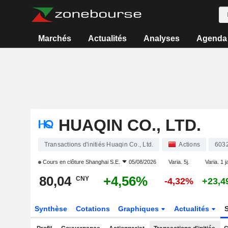
Marchés
Actualités
Analyses
Agenda
HUAQIN CO., LTD.
Transactions d'initiés Huaqin Co., Ltd.
Actions
603
Cours en clôture
Shanghai S.E.
05/08/2026
Varia. 5j.
Varia. 1 j
80,04
+4,56%
CNY
-4,32%
+23,
Synthèse
Cotations
Graphiques
Actualités