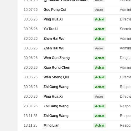
15.07.26
Hainan Huaxiao Venture Capital Partnership
Sociét
Autre
15.07.26
Guo Peng Cui
Admini
Autre
30.06.26
Ping Hua Xi
Directe
Achat
30.06.26
Yu Tao Li
Secret
Achat
30.06.26
Zhen Hai Wu
Admini
Achat
30.06.26
Zhen Hai Wu
Admini
Autre
30.06.26
Wen Guo Zhang
Achat
30.06.26
Xiao Rong Chen
Admini
Achat
30.06.26
Wen Sheng Qiu
Direct
Achat
30.06.26
Zhi Gang Wang
Achat
30.06.26
Ping Hua Xi
Directe
Autre
23.01.26
Zhi Gang Wang
Achat
13.11.25
Zhi Gang Wang
Achat
13.11.25
Ming Lian
Achat