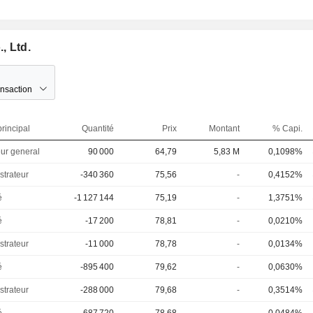
, Ltd.
ansaction
rincipal
Quantité
Prix
Montant
% Capi.
eur general
90 000
64,79
5,83 M
0,1098%
strateur
-340 360
75,56
-
0,4152%
é
-1 127 144
75,19
-
1,3751%
é
-17 200
78,81
-
0,0210%
strateur
-11 000
78,78
-
0,0134%
é
-895 400
79,62
-
0,0630%
strateur
-288 000
79,68
-
0,3514%