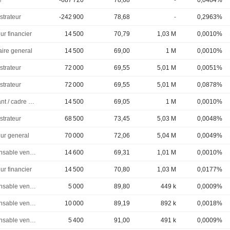
é
-687 720
78,68
-
0,0484%
strateur
-242 900
78,68
-
0,2963%
ur financier
14 500
70,79
1,03 M
0,0010%
aire general
14 500
69,00
1 M
0,0010%
strateur
72 000
69,55
5,01 M
0,0051%
strateur
72 000
69,55
5,01 M
0,0878%
Dirigeant / cadre principal
14 500
69,05
1 M
0,0010%
strateur
68 500
73,45
5,03 M
0,0048%
eur general
70 000
72,06
5,04 M
0,0049%
Responsable ventes & marketing
14 600
69,31
1,01 M
0,0010%
ur financier
14 500
70,80
1,03 M
0,0177%
Responsable ventes & marketing
5 000
89,80
449 k
0,0009%
Responsable ventes & marketing
10 000
89,19
892 k
0,0018%
Responsable ventes & marketing
5 400
91,00
491 k
0,0009%