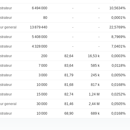
strateur
6 494 000
-
-
10,5634%
strateur
80
-
-
0,0001%
eur general
13 879 440
-
-
22,5769%
strateur
5 408 000
-
-
8,7969%
strateur
4 328 000
-
-
7,0401%
strateur
200
82,64
16,53 k
0,0003%
strateur
7 000
83,64
585 k
0,0118%
strateur
3 000
81,79
245 k
0,0050%
strateur
10 000
81,68
817 k
0,0168%
strateur
15 000
82,74
1,24 M
0,0252%
eur general
30 000
81,46
2,44 M
0,0505%
strateur
10 000
68,90
689 k
0,0168%