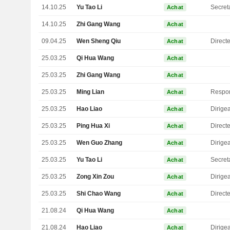
14.10.25
Yu Tao Li
Secret
Achat
14.10.25
Zhi Gang Wang
Achat
09.04.25
Wen Sheng Qiu
Direct
Achat
25.03.25
Qi Hua Wang
Achat
25.03.25
Zhi Gang Wang
Achat
25.03.25
Ming Lian
Achat
25.03.25
Hao Liao
Achat
25.03.25
Ping Hua Xi
Directe
Achat
25.03.25
Wen Guo Zhang
Achat
25.03.25
Yu Tao Li
Secret
Achat
25.03.25
Zong Xin Zou
Achat
25.03.25
Shi Chao Wang
Achat
21.08.24
Qi Hua Wang
Achat
21.08.24
Hao Liao
Achat