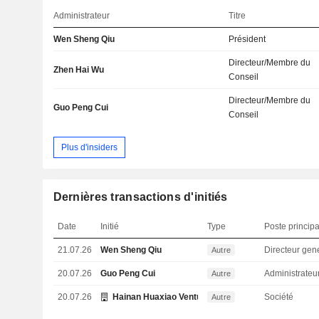
Administrateur
Titre
Wen Sheng Qiu
Président
Directeur/Membre du
Zhen Hai Wu
Conseil
Directeur/Membre du
Guo Peng Cui
Conseil
Plus d'insiders
Dernières transactions d'initiés
Date
Initié
Type
Poste principa
21.07.26
Wen Sheng Qiu
Directeur gen
Autre
20.07.26
Guo Peng Cui
Administrateu
Autre
20.07.26
Hainan Huaxiao Venture Capital Partnership
Société
Autre