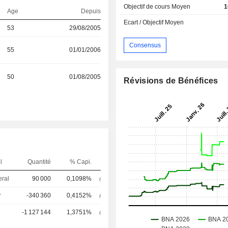
Objectif de cours Moyen
1
Age
Depuis
Ecart / Objectif Moyen
53
29/08/2005
Consensus
55
01/01/2006
50
01/08/2005
Révisions de Bénéfices
l
Quantité
% Capi.
eral
90 000
0,1098%
r
-340 360
0,4152%
-1 127 144
1,3751%