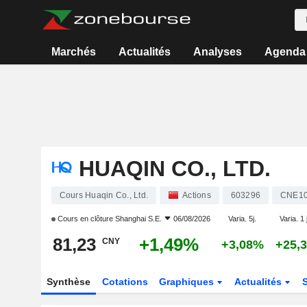
Marchés
Actualités
Analyses
Agenda
HUAQIN CO., LTD.
Cours Huaqin Co., Ltd.
Actions
603296
CNE1
Cours en clôture
Shanghai S.E.
06/08/2026
Varia. 5j.
Varia. 1 
81,23
+1,49%
CNY
+3,08%
+25,
Synthèse
Cotations
Graphiques
Actualités