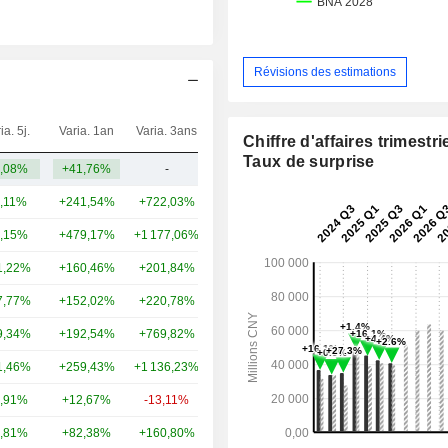
Révisions des estimations
ia. 5j.
Varia. 1an
Varia. 3ans
Capi.($)
Chiffre d'affaires trimestrie
Taux de surprise
,08%
+41,76%
-
17,93 Md
,11%
+241,54%
+722,03%
283 Md
,15%
+479,17%
+1 177,06%
193 Md
1,22%
+160,46%
+201,84%
69,43 Md
7,77%
+152,02%
+220,78%
41,02 Md
9,34%
+192,54%
+769,82%
35,72 Md
1,46%
+259,43%
+1 136,23%
29,82 Md
,91%
+12,67%
-13,11%
25,77 Md
,81%
+82,38%
+160,80%
20,73 Md