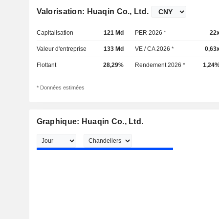
Valorisation: Huaqin Co., Ltd.
Capitalisation
121 Md
PER 2026 *
22
Valeur d'entreprise
133 Md
VE / CA 2026 *
0,63
Flottant
28,29%
Rendement 2026 *
1,24
* Données estimées
Graphique: Huaqin Co., Ltd.