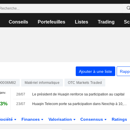
Conseils
Portefeuilles
Listes
Trading
Sc
Ajouter à une liste
Rapp
00006M82
Matériel informatique
OTC Markets Traded
janv.
28/07
Le président de Huaqin renforce sa participation au capital
33%
23/07
Huaqin Telecom porte sa participation dans Nexchip à 10,82 %
Société
Finances
Valorisation
Consensus
Ratings