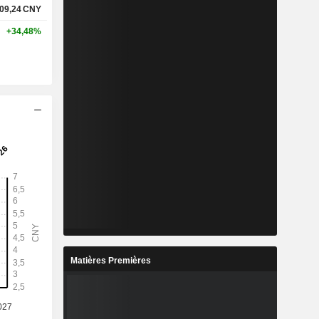
09,24
CNY
+34,48%
Matières Premières