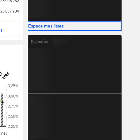
35 996 262
28 637 904
Espace mes listes
e
ns
Palmarès