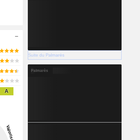
Suite du Palmarès
Palmarès
A