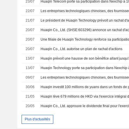
23/07
Huaqin Telecom porte sa participation dans Nexchip à 
22/07
21/07
20/07
20/07
20/07
Huaqin Co., Ltd. autorise un plan de rachat d'actions
13/07
13/07
Huaqin Technology porte sa participation dans Nexchip 
09/07
30/06
21/05
20/05
Plus d'actualités