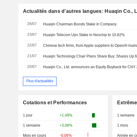
Actualités dans d'autres langues: Huaqin Co., L
28/07
Huaqin Chairman Boosts Stake in Company
23/07
Huaqin Telecom Ups Stake in Nexchip to 10.82%
22/07
21/07
Huaqin Technology Chair Plans Share Buy; Shares Up 
20/07
Plus d'actualités
Cotations et Performances
Extrême
1 jour
+1,49%
1 semaine
1 semaine
+3,08%
1 mois
Mois en cours
-0,06%
Année en c