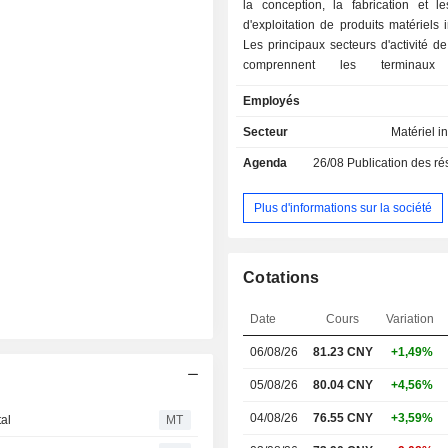
la conception, la fabrication et le
d'exploitation de produits matériels i
Les principaux secteurs d'activité de
comprennent les terminaux 
l'informatique et les centres d
Employés
l'intelligence artificielle et l'Interne
(AIoT), ainsi que les activités i
Secteur
Matériel i
L'activité Terminaux mobiles pr
Agenda
26/08
Publication des résultat
smartphones, des tablettes et des
portables intelligents. L'activité Inf
centres de données propose des
Plus d'informations sur la société
informatiques grand public et de
d'infrastructure numérique. L'act
propose du matériel intelligent et de
Cotations
domestiques connectés. Les a
innovantes proposent de l'éle
Date
Cours
Variation
automobile, de la robotique, des logic
produits industriels connectés. 
06/08/26
81.23 CNY
+1,49%
exerce principalement ses activit
marchés nationaux et internationaux.
05/08/26
80.04 CNY
+4,56%
04/08/26
76.55 CNY
+3,59%
tal
MT