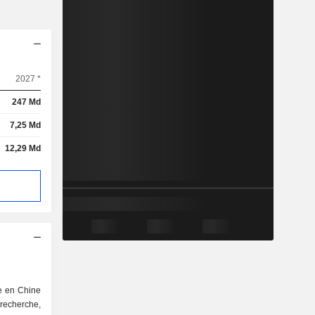
2027 *
247 Md
7,25 Md
12,29 Md
e en Chine
a recherche,