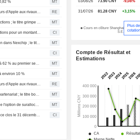
03/08/26
73.90 CNY
-9,08%
10,82 %
MT
31/07/26
81.28 CNY
+3,15%
Les entreprises technologiques chinoises, des fournisseurs d'Apple aux rivaux d'OpenAI, lèvent 27,13 milliards de dollars à Hong Kong
RE
Le président de Huaqin Technology prévoit un rachat d'actions ; le titre grimpe de 6 %
MT
Plus d
Cours en clôture Shanghai
cotatio
S.E.
Huaqin Co., Ltd. (SHSE:603296) annonce un rachat d'actions pour un montant de 200 millions de CNY.
CI
Une filiale de Huaqin Technology renforce sa participation dans Nexchip ; le titre Nexchip grimpe de 3 % à Hong Kong
MT
Compte de Résultat et
CI
Estimations
Huaqin prévoit une hausse de son bénéfice allant jusqu'à 62 % au premier semestre
MT
à environ 10 %
MT
Les entreprises technologiques chinoises, des fournisseurs d'Apple aux rivaux d'OpenAI, lèvent 27,13 milliards de dollars à Hong Kong
RE
Huaqin investit 100 millions de yuans dans un fonds de partenariat ; le titre bondit de 8 %
MT
Huaqin lève 679 millions de HKD via l'exercice intégral de l'option de surallocation de son IPO ; finalise l'acquisition d'une participation dans Nexchip
MT
Huaqin Co., Ltd. approuve le dividende final pour l'exercice clos le 31 décembre 2025, payable le 17 juin 2026
CI