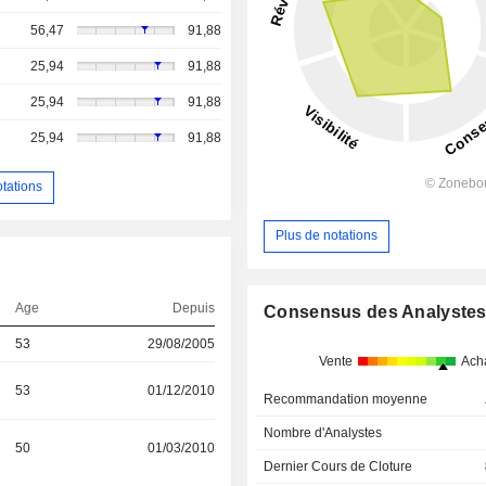
56,47
91,88
25,94
91,88
25,94
91,88
25,94
91,88
otations
Plus de notations
Age
Depuis
Consensus des Analyste
53
29/08/2005
Vente
Ach
53
01/12/2010
Recommandation moyenne
Nombre d'Analystes
50
01/03/2010
Dernier Cours de Cloture