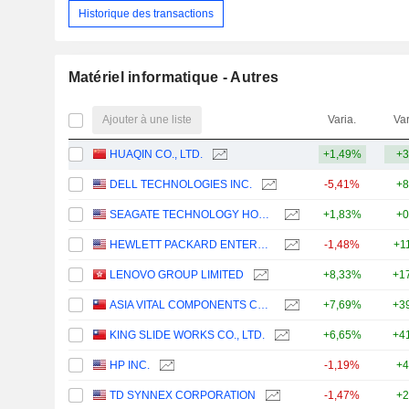
Historique des transactions
Matériel informatique - Autres
Ajouter à une liste
Varia.
Var
HUAQIN CO., LTD.
+1,49%
+3
DELL TECHNOLOGIES INC.
-5,41%
+8
SEAGATE TECHNOLOGY HOLDINGS PLC
+1,83%
+0
HEWLETT PACKARD ENTERPRISE COMPANY
-1,48%
+1
LENOVO GROUP LIMITED
+8,33%
+1
ASIA VITAL COMPONENTS CO., LTD.
+7,69%
+3
KING SLIDE WORKS CO., LTD.
+6,65%
+4
HP INC.
-1,19%
+4
TD SYNNEX CORPORATION
-1,47%
+2