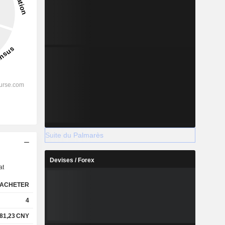
Suite du Palmarès
s
Devises / Forex
at
ACHETER
4
81,23
CNY