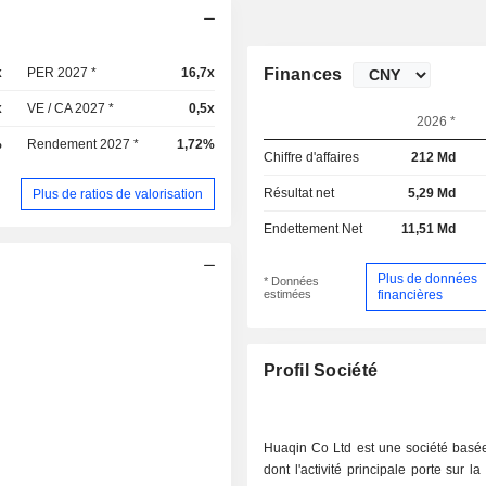
x
PER 2027 *
16,7x
Finances
x
VE / CA 2027 *
0,5x
2026 *
%
Rendement 2027 *
1,72%
Chiffre d'affaires
212 Md
Résultat net
5,29 Md
Plus de ratios de valorisation
Endettement Net
11,51 Md
Plus de données
* Données
estimées
financières
Profil Société
Huaqin Co Ltd est une société basé
dont l'activité principale porte sur l