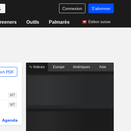
Connexion
S'abonner
reeners
Outils
Palmarès
Édition suisse
Indices
Europe
Amériques
Asie
ort PDF
MT
MT
Agenda
Secteur