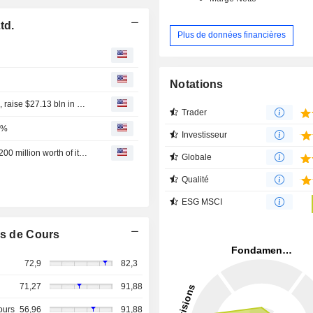
td.
Plus de données financières
Notations
Chinese tech firms, from Apple suppliers to OpenAI rivals, raise $27.13 bln in Hong Kong
Trader
6%
Investisseur
Huaqin Co., Ltd. announces an Equity Buyback for CNY 200 million worth of its shares.
Globale
Qualité
ESG MSCI
s de Cours
72,9
82,3
71,27
91,88
ours
56,96
91,88