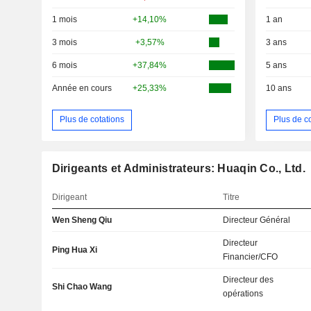
1 mois
+14,10%
1 an
3 mois
+3,57%
3 ans
6 mois
+37,84%
5 ans
Année en cours
+25,33%
10 ans
Plus de cotations
Plus de c
Dirigeants et Administrateurs: Huaqin Co., Ltd.
Dirigeant
Titre
Wen Sheng Qiu
Directeur Général
Directeur
Ping Hua Xi
Financier/CFO
Directeur des
Shi Chao Wang
opérations