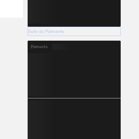
Suite du Palmarès
Palmarès