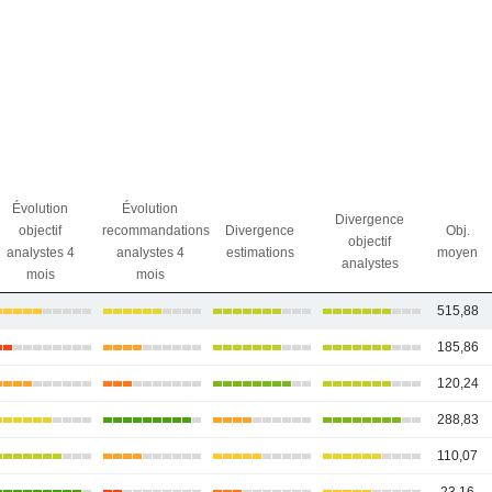
Évolution
Évolution
Divergence
objectif
recommandations
Divergence
Obj.
objectif
analystes 4
analystes 4
estimations
moyen
analystes
mois
mois
515,88
185,86
120,24
288,83
110,07