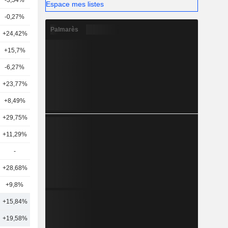
-3,54%
15
Espace mes listes
-0,27%
15
Palmarès
+24,42%
6
+15,7%
11
-6,27%
9
+23,77%
1
+8,49%
17
+29,75%
2
+11,29%
4
-
-
+28,68%
1
+9,8%
2
+15,84%
10
+19,58%
14