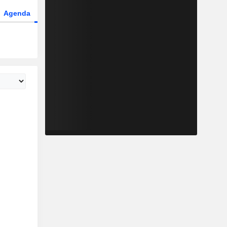
Agenda
Secteur
Dérivés
Fonds et ETFs