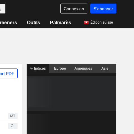
Connexion
S'abonner
reeners
Outils
Palmarès
Édition suisse
Indices
Europe
Amériques
Asie
ort PDF
MT
CI