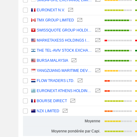
SINGAPORE EXCHANGE LIMITED
EURONEXT N.V.
TMX GROUP LIMITED
SWISSQUOTE GROUP HOLDING SA
MARKETAXESS HOLDINGS INC.
THE TEL-AVIV STOCK EXCHANGE LTD.
BURSA MALAYSIA
YANGZIJIANG MARITIME DEVELOPMENT LTD.
FLOW TRADERS LTD.
EURONEXT ATHENS HOLDING S.A.
BOURSE DIRECT
NZX LIMITED
Moyenne
Moyenne pondérée par Capi.