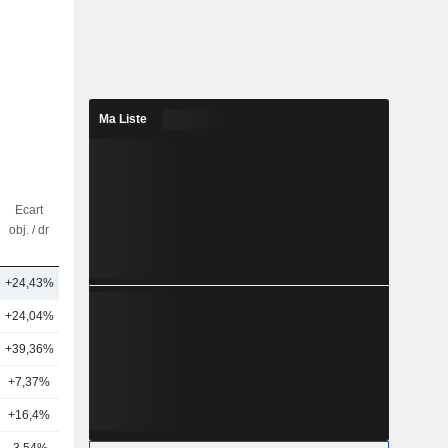
Ma Liste
Ecart
Nbr
obj. / dr
d'analystes
+24,43%
17
+24,04%
14
+39,36%
15
+7,37%
12
+16,4%
15