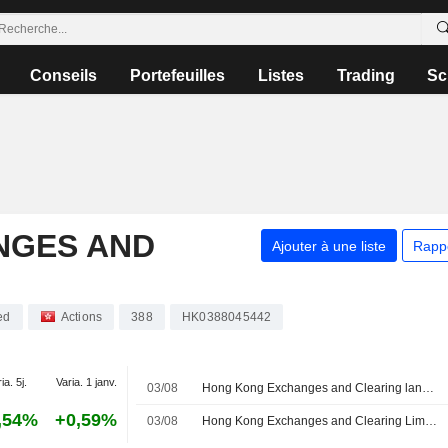
Conseils
Portefeuilles
Listes
Trading
Sc
NGES AND
Ajouter à une liste
Rapp
ed
Actions
388
HK0388045442
ia. 5j.
Varia. 1 janv.
03/08
Hong Kong Exchanges and Clearing lance un contrat à terme sur les obligations d'État chinoises à cinq ans
,54%
+0,59%
03/08
Hong Kong Exchanges and Clearing Limited lance des contrats à terme sur les obligations d'État chinoises à cinq ans