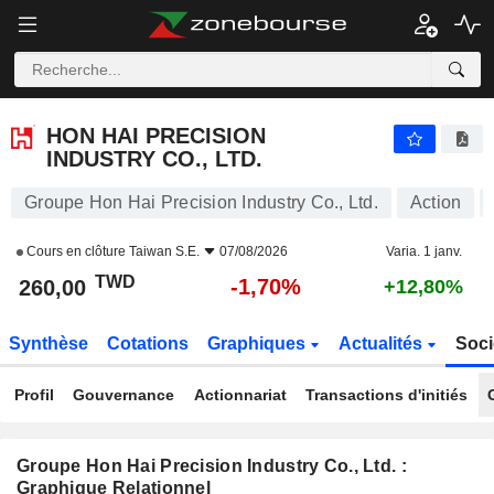
HON HAI PRECISION INDUSTRY CO., LTD.
260,00
NT$
-1,70%
HON HAI PRECISION
INDUSTRY CO., LTD.
Groupe Hon Hai Precision Industry Co., Ltd.
Action
Cours en clôture
Taiwan S.E.
07/08/2026
Varia. 1 janv.
TWD
-1,70%
260,00
+12,80%
Synthèse
Cotations
Graphiques
Actualités
Soci
Profil
Gouvernance
Actionnariat
Transactions d'initiés
Groupe Hon Hai Precision Industry Co., Ltd. :
Graphique Relationnel