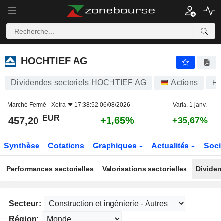
HOCHTIEF AG
457,20
€
+1,65%
HOCHTIEF AG
Dividendes sectoriels HOCHTIEF AG
Actions
H
Marché Fermé -
Xetra
17:38:52 06/08/2026
Varia. 1 janv.
EUR
+1,65%
457,20
+35,67%
Synthèse
Cotations
Graphiques
Actualités
Soci
Performances sectorielles
Valorisations sectorielles
Dividen
Secteur:
Région: