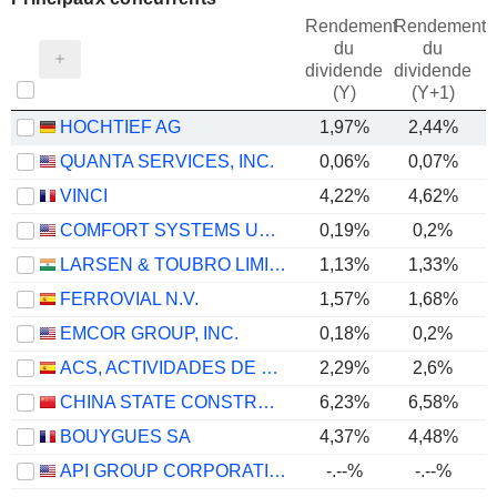
Rendement
Rendement
du
du
dividende
dividende
(Y)
(Y+1)
HOCHTIEF AG
1,97%
2,44%
QUANTA SERVICES, INC.
0,06%
0,07%
VINCI
4,22%
4,62%
COMFORT SYSTEMS USA, INC.
0,19%
0,2%
LARSEN & TOUBRO LIMITED
1,13%
1,33%
FERROVIAL N.V.
1,57%
1,68%
EMCOR GROUP, INC.
0,18%
0,2%
ACS, ACTIVIDADES DE CONSTRUCCIÓN Y SERVICIOS, S.A.
2,29%
2,6%
CHINA STATE CONSTRUCTION ENGINEERING CORPORATION LIMITED
6,23%
6,58%
BOUYGUES SA
4,37%
4,48%
API GROUP CORPORATION
-.--%
-.--%