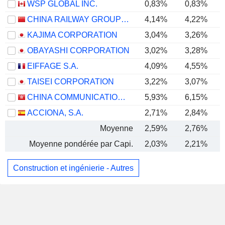
WSP GLOBAL INC.
0,83%
0,83%
CHINA RAILWAY GROUP LIMITED
4,14%
4,22%
KAJIMA CORPORATION
3,04%
3,26%
OBAYASHI CORPORATION
3,02%
3,28%
EIFFAGE S.A.
4,09%
4,55%
TAISEI CORPORATION
3,22%
3,07%
CHINA COMMUNICATIONS CONSTRUCTION COMPANY LIMITED
5,93%
6,15%
ACCIONA, S.A.
2,71%
2,84%
Moyenne
2,59%
2,76%
Moyenne pondérée par Capi.
2,03%
2,21%
Construction et ingénierie - Autres