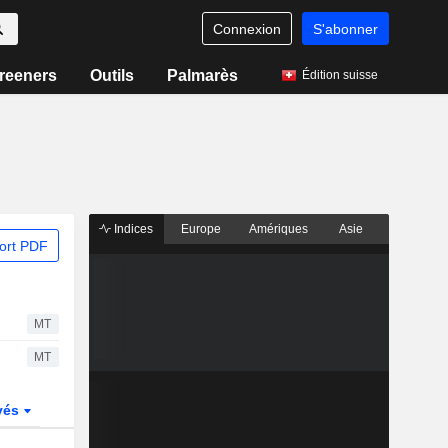
Connexion
S'abonner
reeners
Outils
Palmarès
Édition suisse
Indices
Europe
Amériques
Asie
ort PDF
MT
MT
vés