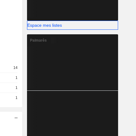
Espace mes listes
Palmarès
14
1
1
1