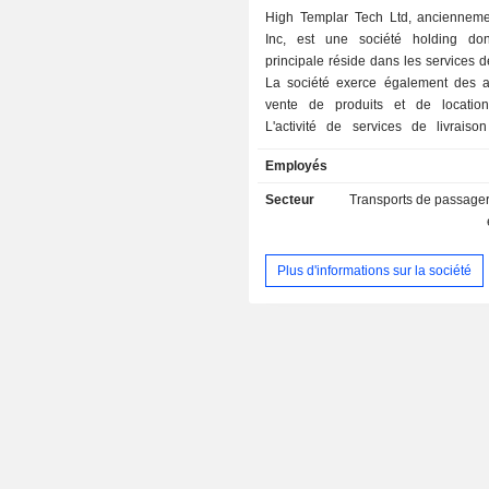
High Templar Tech Ltd, anciennem
Inc, est une société holding dont 
principale réside dans les services de
La société exerce également des ac
vente de produits et de location
L'activité de services de livraiso
principalement la livraison du dernier
Employés
c'est-à-dire la livraison des colis
entrepôt jusqu'au lieu désigné par l
Secteur
Transports de passagers
L'activité de location d'avions
principalement à louer ses appareils à
L'activité de vente de produits
Plus d'informations sur la société
principalement la commercialisatio
prêts à cuisiner. Les marques comme
la société comprennent Qudian, 
d'autres.