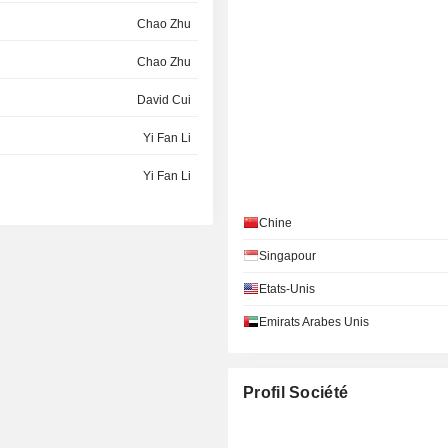
Chao Zhu
Chao Zhu
David Cui
Yi Fan Li
Yi Fan Li
Sheng Wen Rong
Chine
Yi Fan Li
Singapour
Etats-Unis
David Cui
Emirats Arabes Unis
Sheng Wen Rong
Yi Fan Li
Profil Société
Sheng Wen Rong