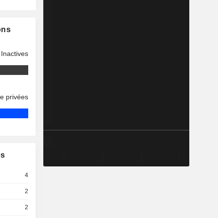
ons
Inactives
se privées
es
4
2
2