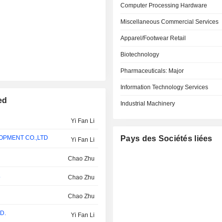
Computer Processing Hardware
Miscellaneous Commercial Services
Apparel/Footwear Retail
Biotechnology
Pharmaceuticals: Major
Information Technology Services
ed
Industrial Machinery
Yi Fan Li
OPMENT CO.,LTD
Pays des Sociétés liées
Yi Fan Li
Chao Zhu
.
Chao Zhu
Chao Zhu
D.
Yi Fan Li