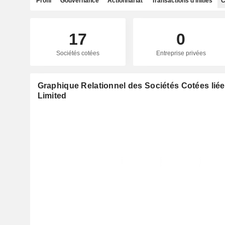
Profil
Gouvernance
Actionnariat
Transactions d'initiés
C
17
0
Sociétés cotées
Entreprise privées
Graphique Relationnel des Sociétés Cotées lié
Limited