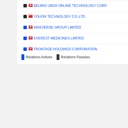
BEIJING UBOX ONLINE TECHNOLOGY CORP.
YOUON TECHNOLOGY CO.,LTD
INKEVERSE GROUP LIMITED
EVEREST MEDICINES LIMITED
FRONTAGE HOLDINGS CORPORATION
Relations Actives
Relations Passées
MOGU INC.
36KR HOLDINGS INC.
YALLA GROUP LIMITED
SUPERX AI TECHNOLOGY LIMITED
CHECHE GROUP INC.