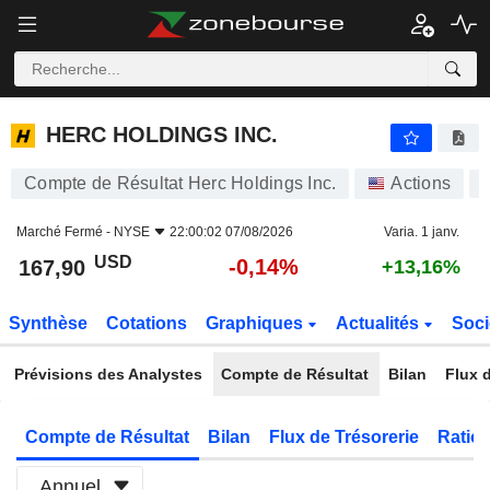
HERC HOLDINGS INC.
167,90
$
-0,14%
HERC HOLDINGS INC.
Compte de Résultat Herc Holdings Inc.
Actions
Marché Fermé -
NYSE
22:00:02 07/08/2026
Varia. 1 janv.
USD
-0,14%
167,90
+13,16%
Synthèse
Cotations
Graphiques
Actualités
Soci
Prévisions des Analystes
Compte de Résultat
Bilan
Flux d
Compte de Résultat
Bilan
Flux de Trésorerie
Ratios
Annuel