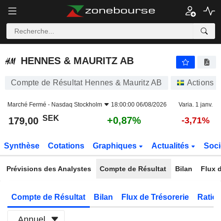
HENNES & MAURITZ AB
179,00
kr
+0,87%
HENNES & MAURITZ AB
Compte de Résultat Hennes & Mauritz AB
Actions
Marché Fermé -
Nasdaq Stockholm
18:00:00 06/08/2026
Varia. 1 janv.
SEK
+0,87%
179,00
-3,71%
Synthèse
Cotations
Graphiques
Actualités
Soci
Prévisions des Analystes
Compte de Résultat
Bilan
Flux d
Compte de Résultat
Bilan
Flux de Trésorerie
Ratios
Annuel