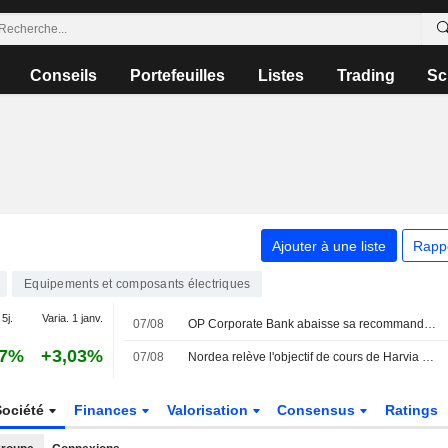
Conseils
Portefeuilles
Listes
Trading
Sc
Ajouter à une liste
Rapp
Equipements et composants électriques
 5j.
Varia. 1 janv.
07/08
OP Corporate Bank abaisse sa recommandation sur Harvia à " alléger » contre " accumuler », objectif de cours à 43 euros - BN
87%
+3,03%
07/08
Nordea relève l'objectif de cours de Harvia à 51 euros (49), maintient sa recommandation à l'achat
Société
Finances
Valorisation
Consensus
Ratings