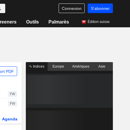
Connexion
S'abonner
reeners
Outils
Palmarès
Édition suisse
Indices
Europe
Amériques
Asie
ort PDF
FW
FW
Agenda
Secteur
Dérivés