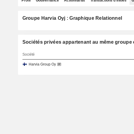
Profil
Gouvernance
Actionnariat
Transactions d'initiés
G
Groupe Harvia Oyj : Graphique Relationnel
Sociétés privées appartenant au même group
Société
Harvia Group Oy