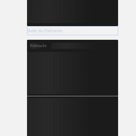
Suite du Palmarès
Palmarès