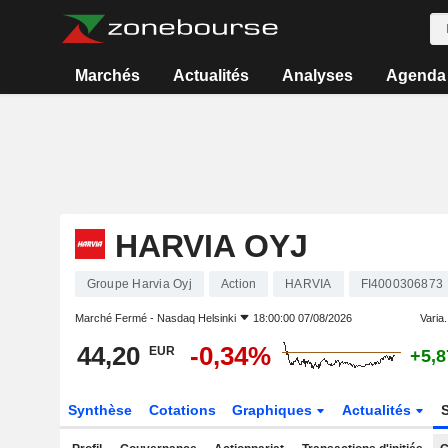
Marchés
Actualités
Analyses
Agenda
HARVIA OYJ
Groupe Harvia Oyj
Action
HARVIA
FI4000306873
Marché Fermé -
Nasdaq Helsinki
18:00:00 07/08/2026
Varia.
44,20
-0,34%
EUR
+5,
Synthèse
Cotations
Graphiques
Actualités