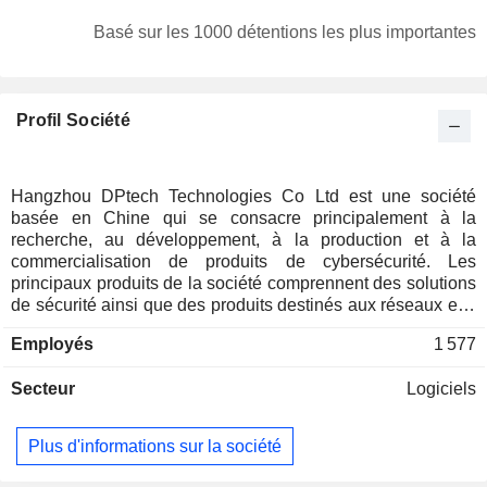
Basé sur les 1000 détentions les plus importantes
Profil Société
Hangzhou DPtech Technologies Co Ltd est une société
basée en Chine qui se consacre principalement à la
recherche, au développement, à la production et à la
commercialisation de produits de cybersécurité. Les
principaux produits de la société comprennent des solutions
de sécurité ainsi que des produits destinés aux réseaux et à
la diffusion d'applications. La société propose des services
Employés
1 577
tels que des services d'évaluation et de planification de la
sécurité, des services d'exploitation de la sécurité, des
Secteur
Logiciels
services de sécurité événementielle et des services
spécifiques à certains secteurs d'activité. La société propose
également des solutions telles que des solutions « zero-trust
Plus d'informations sur la société
», des solutions de centres de données cloud sécurisés, des
solutions de sécurité des données couvrant tous les