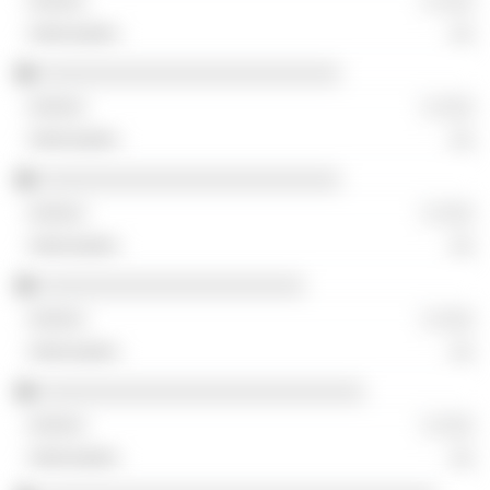
░ ░░░
░░
░░░░░░░░░░░░░░░░░░░░░░░░░
░ ░░░
░░
░░░░░░░░░░░░░░░░░░░░░░░░░
░ ░░░
░░
░░░░░░░░░░░░░░░░░░░░░░
░ ░░░
░░
░░░░░░░░░░░░░░░░░░░░░░░░░░░
░ ░░░
░░