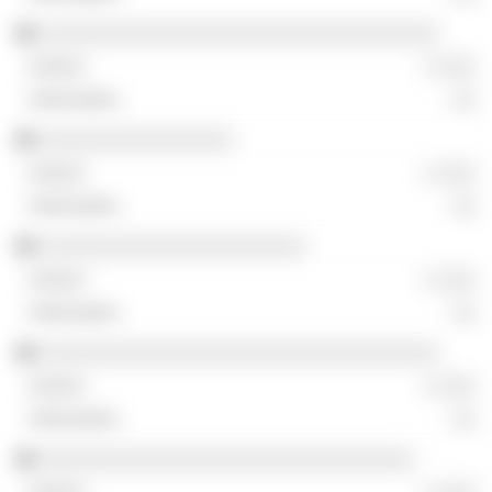
░░░░░░░░░░░░░░░░░░░░░░░░░░░░░░░░░
░ ░░░
░░
░░░░░░░░░░░░░░░░
░ ░░░
░░
░░░░░░░░░░░░░░░░░░░░░░
░ ░░░
░░
░░░░░░░░░░░░░░░░░░░░░░░░░░░░░░░░░
░ ░░░
░░
░░░░░░░░░░░░░░░░░░░░░░░░░░░░░░░