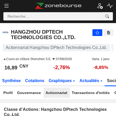
HANGZHOU DPTECH TECHNOLOGIES CO.,LTD.
16,89
¥
-2,76%
HANGZHOU DPTECH
TECHNOLOGIES CO.,LTD.
Actionnariat Hangzhou DPtech Technologies Co.,Ltd.
Cours en clôture
Shenzhen S.E.
07/08/2026
Varia. 1 janv.
CNY
-2,76%
16,89
-8,85%
Synthèse
Cotations
Graphiques
Actualités
Soci
Profil
Gouvernance
Actionnariat
Transactions d'initiés
Classe d'Actions: Hangzhou DPtech Technologies
Co.,Ltd.