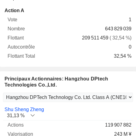
Flottant
Action A
Vote
Nombre
Flottant
Autocontrôle
Total
1
643 829 039
209 511 459
( 32,54 %)
0
32,54 %
Principaux Actionnaires: Hangzhou DPtech
Technologies Co.,Ltd.
Nom
Actions
%
Valorisation
Shu Sheng Zheng
31,13 %
119 907 882
243 M ¥