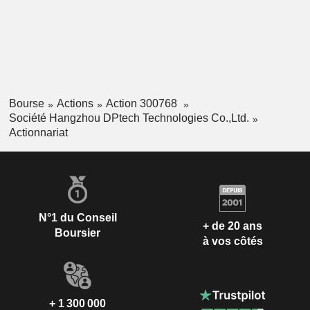
scénarios et des solutions de sécurité pour les systèmes de
contrôle industriels. La société distribue ses produits sur le
marché national et à l'international.
Bourse
Actions
Action 300768
Société Hangzhou DPtech Technologies Co.,Ltd.
Actionnariat
N°1 du Conseil
+ de 20 ans
Boursier
à vos côtés
+ 1 300 000