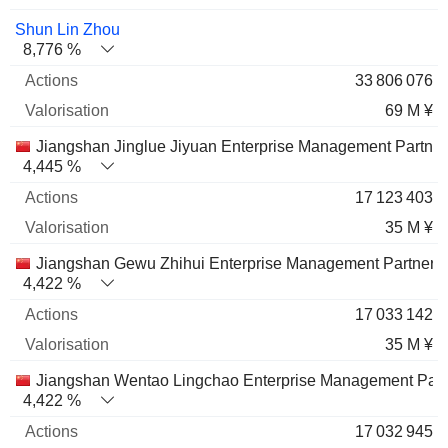
Shun Lin Zhou
8,776 %
33 806 076
69 M ¥
Jiangshan Jinglue Jiyuan Enterprise Management Partner
4,445 %
17 123 403
35 M ¥
Jiangshan Gewu Zhihui Enterprise Management Partners
4,422 %
17 033 142
35 M ¥
Jiangshan Wentao Lingchao Enterprise Management Part
4,422 %
17 032 945