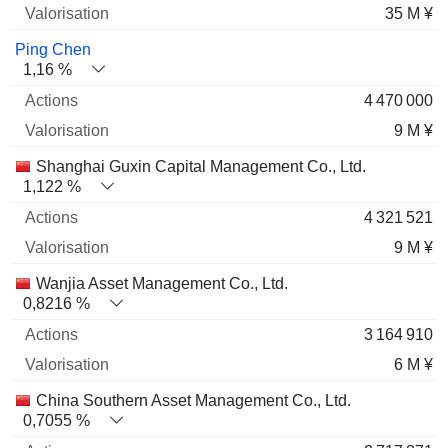
35 M ¥
Ping Chen
1,16 %
4 470 000
9 M ¥
Shanghai Guxin Capital Management Co., Ltd.
1,122 %
4 321 521
9 M ¥
Wanjia Asset Management Co., Ltd.
0,8216 %
3 164 910
6 M ¥
China Southern Asset Management Co., Ltd.
0,7055 %