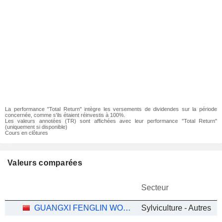
La performance "Total Return" intègre les versements de dividendes sur la période
concernée, comme s'ils étaient réinvestis à 100%.
Les valeurs annotées (TR) sont affichées avec leur performance "Total Return"
(uniquement si disponible)
Cours en clôtures
Valeurs comparées
Secteur
GUANGXI FENGLIN WOOD INDUSTRY GROUP CO.,LTD
Sylviculture - Autres