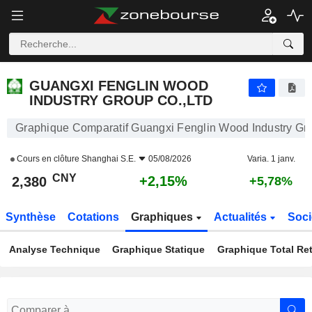
GUANGXI FENGLIN WOOD INDUSTRY GROUP CO.,LTD
2,380
¥
+2,15%
GUANGXI FENGLIN WOOD
INDUSTRY GROUP CO.,LTD
Graphique Comparatif Guangxi Fenglin Wood Industry Gro
Cours en clôture
Shanghai S.E.
05/08/2026
Varia. 1 janv.
CNY
+2,15%
2,380
+5,78%
Synthèse
Cotations
Graphiques
Actualités
Soci
Analyse Technique
Graphique Statique
Graphique Total Re