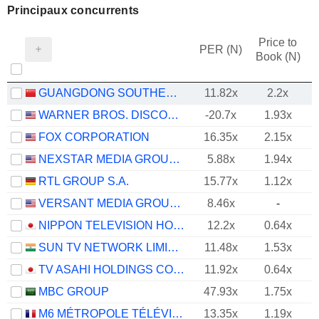
Principaux concurrents
Price to
PER (N)
Book (N)
GUANGDONG SOUTHERN NEW MEDIA CO.,LTD.
11.82x
2.2x
WARNER BROS. DISCOVERY, INC.
-20.7x
1.93x
FOX CORPORATION
16.35x
2.15x
NEXSTAR MEDIA GROUP, INC.
5.88x
1.94x
RTL GROUP S.A.
15.77x
1.12x
VERSANT MEDIA GROUP, INC.
8.46x
-
NIPPON TELEVISION HOLDINGS, INC.
12.2x
0.64x
SUN TV NETWORK LIMITED
11.48x
1.53x
TV ASAHI HOLDINGS CORPORATION
11.92x
0.64x
MBC GROUP
47.93x
1.75x
M6 MÉTROPOLE TÉLÉVISION
13.35x
1.19x