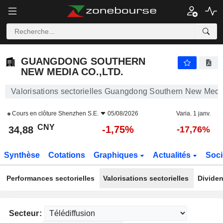
GUANGDONG SOUTHERN NEW MEDIA CO.,LTD.
34,88
¥
-1,75%
GUANGDONG SOUTHERN
NEW MEDIA CO.,LTD.
Valorisations sectorielles Guangdong Southern New Media
Cours en clôture
Shenzhen S.E.
05/08/2026
Varia. 1 janv.
CNY
-1,75%
34,88
-17,76%
Synthèse
Cotations
Graphiques
Actualités
Soci
Performances sectorielles
Valorisations sectorielles
Dividen
Secteur: