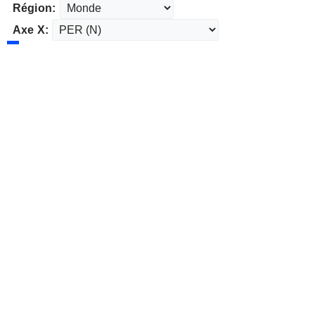
Région:
Axe X: