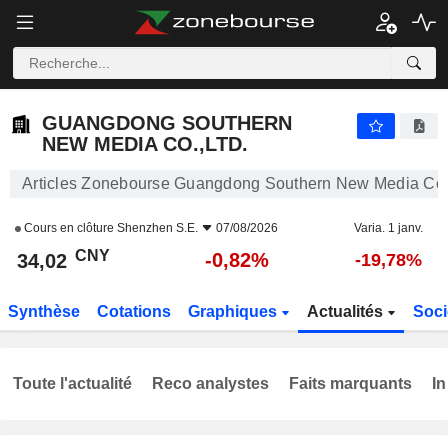
GUANGDONG SOUTHERN NEW MEDIA CO.,LTD.
34,02
¥
-0,82%
GUANGDONG SOUTHERN
NEW MEDIA CO.,LTD.
Articles Zonebourse Guangdong Southern New Media Co.
Cours en clôture
Shenzhen S.E.
07/08/2026
Varia. 1 janv.
CNY
-0,82%
34,02
-19,78%
Synthèse
Cotations
Graphiques
Actualités
Soci
Toute l'actualité
Reco analystes
Faits marquants
In