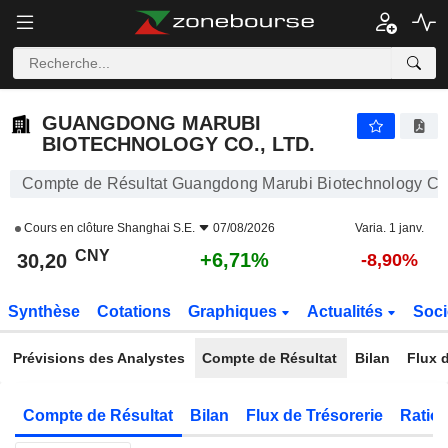
GUANGDONG MARUBI BIOTECHNOLOGY CO., LTD.
30,20
¥
+6,71%
GUANGDONG MARUBI
BIOTECHNOLOGY CO., LTD.
Compte de Résultat Guangdong Marubi Biotechnology Co.
Cours en clôture
Shanghai S.E.
07/08/2026
Varia. 1 janv.
CNY
+6,71%
30,20
-8,90%
Synthèse
Cotations
Graphiques
Actualités
Soci
Prévisions des Analystes
Compte de Résultat
Bilan
Flux d
Compte de Résultat
Bilan
Flux de Trésorerie
Ratios