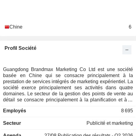
Chine
6
Profil Société
Guangdong Brandmax Marketing Co Ltd est une société
basée en Chine qui se consacre principalement à la
prestation de services intégrés de marketing expérientiel. La
société exerce principalement ses activités dans quatre
domaines. Le secteur de la gestion des points de vente au
détail se consacre principalement à la planification et à la
gestion globales des canaux de vente de produits. Le
Employés
8 695
secteur de la vente au détail numérique se consacre
principalement à la mise en œuvre d'opérations de vente
Secteur
Publicité et marketing
numériques sur divers canaux de vente en ligne. Le secteur
des affichages interactifs comprend principalement les
Agenda
27/08
Publication des résultats - Q2 2026