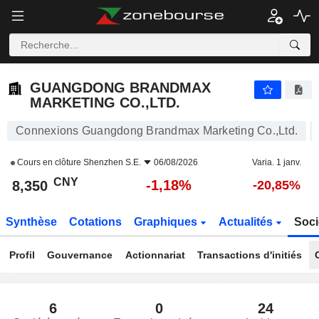
GUANGDONG BRANDMAX MARKETING CO.,LTD.
8,350
¥
-1,18%
GUANGDONG BRANDMAX
MARKETING CO.,LTD.
Connexions Guangdong Brandmax Marketing Co.,Ltd.
Cours en clôture
Shenzhen S.E.
06/08/2026
Varia. 1 janv.
CNY
-1,18%
8,350
-20,85%
Synthèse
Cotations
Graphiques
Actualités
Soci
Profil
Gouvernance
Actionnariat
Transactions d'initiés
6
0
24