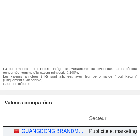
La performance "Total Return" intègre les versements de dividendes sur la période
concernée, comme s'ils étaient réinvestis à 100%.
Les valeurs annotées (TR) sont affichées avec leur performance "Total Return"
(uniquement si disponible)
Cours en clôtures
Valeurs comparées
Secteur
GUANGDONG BRANDMAX MARKETING CO.,LTD.
Publicité et marketing