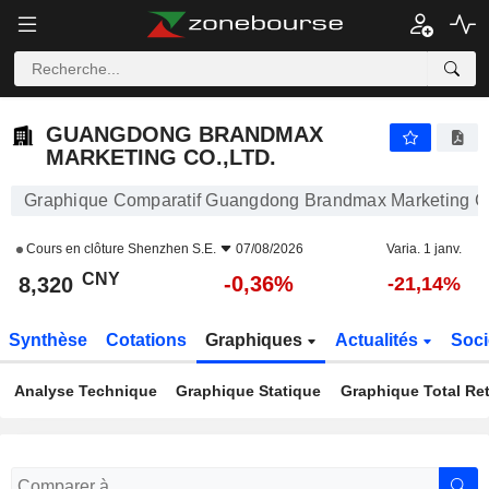
GUANGDONG BRANDMAX MARKETING CO.,LTD.
8,320
¥
-0,36%
GUANGDONG BRANDMAX
MARKETING CO.,LTD.
Graphique Comparatif Guangdong Brandmax Marketing Co
Cours en clôture
Shenzhen S.E.
07/08/2026
Varia. 1 janv.
CNY
-0,36%
8,320
-21,14%
Synthèse
Cotations
Graphiques
Actualités
Soci
Analyse Technique
Graphique Statique
Graphique Total Re