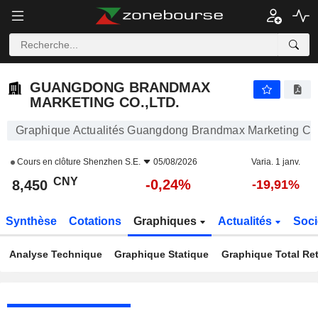
GUANGDONG BRANDMAX MARKETING CO.,LTD.
8,450
¥
-0,24%
GUANGDONG BRANDMAX
MARKETING CO.,LTD.
Graphique Actualités Guangdong Brandmax Marketing Co.
Cours en clôture
Shenzhen S.E.
05/08/2026
Varia. 1 janv.
CNY
-0,24%
8,450
-19,91%
Synthèse
Cotations
Graphiques
Actualités
Soci
Analyse Technique
Graphique Statique
Graphique Total Re