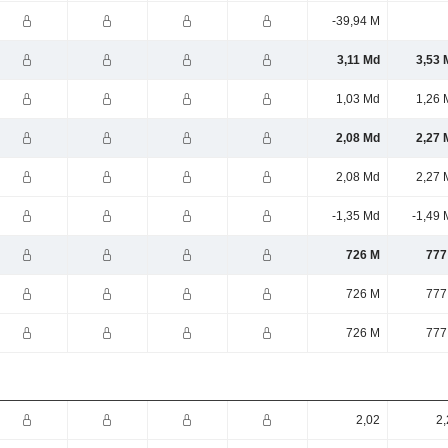
-39,94 M
3,11 Md
3,53 
1,03 Md
1,26 
2,08 Md
2,27 
2,08 Md
2,27 
-1,35 Md
-1,49 
726 M
777
726 M
777
726 M
777
2,02
2,