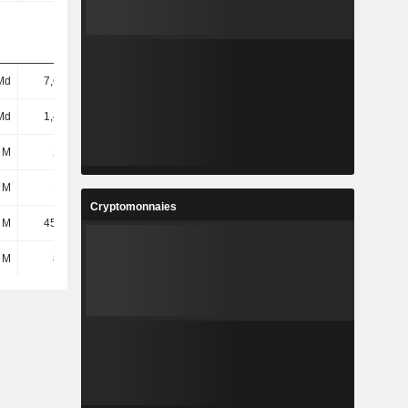
Md
7,63 Md
8,12 Md
8,33 Md
Md
1,47 Md
1,62 Md
1,74 Md
 M
218 M
421 M
432 M
 M
173 M
347 M
325 M
Cryptomonnaies
 M
45,54 M
73,01 M
107 M
 M
820 M
933 M
1,09 Md