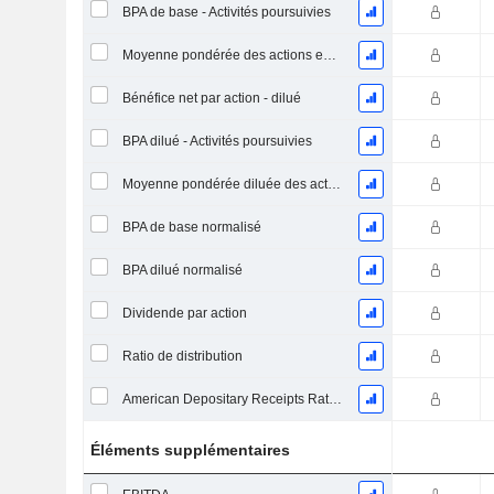
BPA de base - Activités poursuivies
Moyenne pondérée des actions en circulation
Bénéfice net par action - dilué
BPA dilué - Activités poursuivies
Moyenne pondérée diluée des actions en circulation
BPA de base normalisé
BPA dilué normalisé
Dividende par action
Ratio de distribution
American Depositary Receipts Ratio (ADR)
Éléments supplémentaires