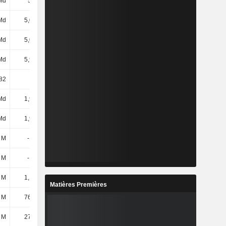
Md
5,7 Md
5,93 Md
6,22 Md
Md
5,08 Md
5,36 Md
5,69 Md
Md
5,05 Md
5,33 Md
5,66 Md
Md
5,91 Md
6,35 Md
6,65 Md
82
34,35
31,47
30,44
Md
1,92 Md
2,12 Md
2,06 Md
Md
1,92 Md
2,12 Md
2,06 Md
 M
-177 M
-579 M
-290 M
 M
-177 M
-579 M
-290 M
 M
1,18 Md
1,1 Md
1,37 Md
Matières Premières
 M
76,54 M
81,97 M
68,05 M
 M
27,37 M
32,1 M
56,18 M