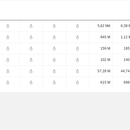
5,62 Md
6,38 
945 M
1,12 
159 M
185
102 M
140
57,28 M
44,74
615 M
698