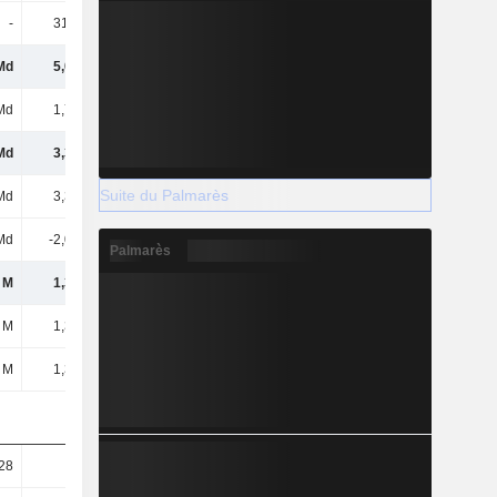
-
31,39 M
4,76 M
-4,91 M
Md
5,07 Md
4,89 Md
5,81 Md
Md
1,74 Md
1,54 Md
1,77 Md
Md
3,33 Md
3,35 Md
4,04 Md
Suite du Palmarès
Md
3,33 Md
3,35 Md
4,04 Md
Md
-2,01 Md
-1,99 Md
-2,26 Md
Palmarès
 M
1,32 Md
1,36 Md
1,79 Md
 M
1,32 Md
1,36 Md
1,79 Md
 M
1,32 Md
1,36 Md
1,79 Md
28
3,98
4,19
5,55