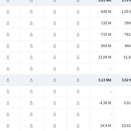
3,03 Md
3,78 
-848 M
-1,05 
133 M
269
-715 M
-781
803 M
466
12,09 M
51,6
-
3,13 Md
3,52 
-
-4,38 M
3,01
-
24,9 M
10,91