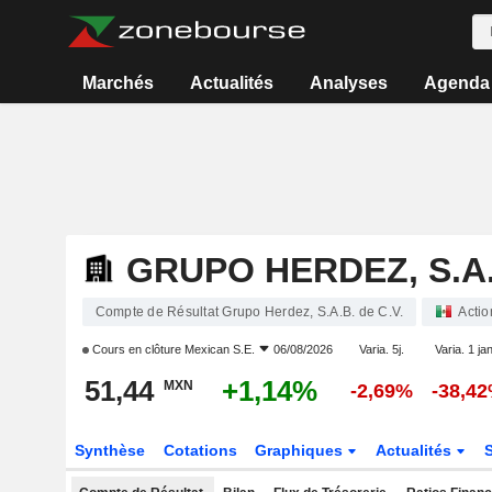
Marchés
Actualités
Analyses
Agenda
GRUPO HERDEZ, S.A.B
Compte de Résultat Grupo Herdez, S.A.B. de C.V.
Actio
Cours en clôture
Mexican S.E.
06/08/2026
Varia. 5j.
Varia. 1 ja
51,44
+1,14%
MXN
-2,69%
-38,4
Synthèse
Cotations
Graphiques
Actualités