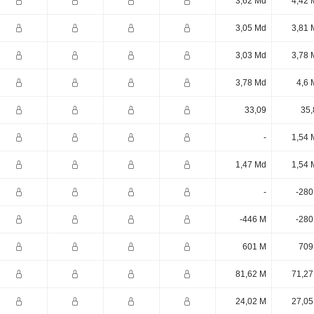
3,62 Md
4,42 
3,05 Md
3,81 
3,03 Md
3,78 
3,78 Md
4,6 
33,09
35,
-
1,54 
1,47 Md
1,54 
-
-280
-446 M
-280
601 M
709
81,62 M
71,27
24,02 M
27,05