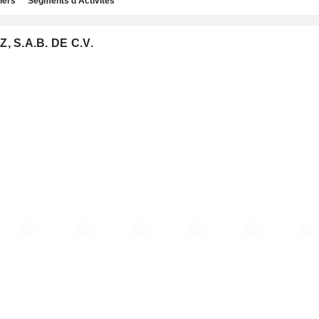
iers
Segments d'Activités
, S.A.B. DE C.V.