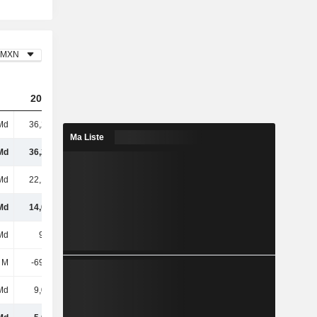
MXN
2023
2024
2025
Md
36,21 Md
37,42 Md
38,59 Md
Ma Liste
Md
36,21 Md
37,42 Md
38,59 Md
Md
22,13 Md
22,46 Md
23,04 Md
Md
14,08 Md
14,96 Md
15,55 Md
Md
9,1 Md
9,74 Md
10,07 Md
 M
-69,23 M
-113 M
-182 M
Md
9,03 Md
9,63 Md
9,89 Md