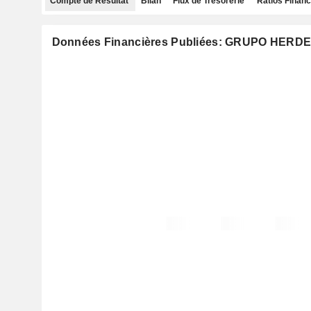
Compte de Résultat
Bilan
Flux de Trésorerie
Ratios Financ
Données Financières Publiées: GRUPO HERDEZ