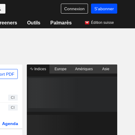
Connexion
S'abonner
reeners
Outils
Palmarès
Édition suisse
Indices
Europe
Amériques
Asie
ort PDF
CI
CI
Agenda
Secteur
Fonds et ETFs