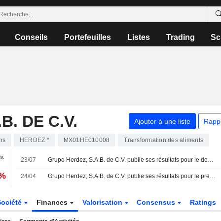
Conseils
Portefeuilles
Listes
Trading
Sc
. DE C.V.
Ajouter à une liste
Rapp
ns
HERDEZ *
MX01HE010008
Transformation des aliments
nv.
23/07
Grupo Herdez, S.A.B. de C.V. publie ses résultats pour le deuxième trimestre et le premier semestre clos le 30 juin 2026
2%
24/04
Grupo Herdez, S.A.B. de C.V. publie ses résultats pour le premier trimestre clos le 31 mars 2026
Société
Finances
Valorisation
Consensus
Ratings