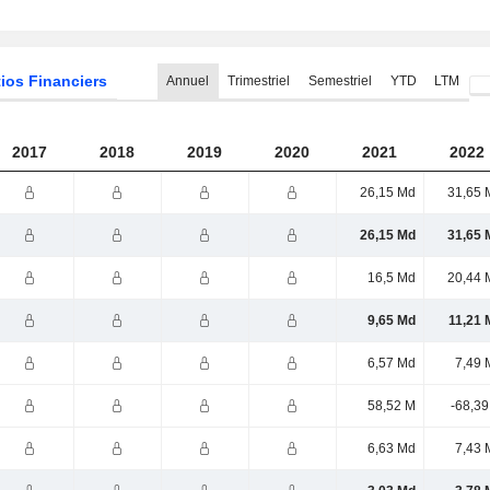
ios Financiers
Annuel
Trimestriel
Semestriel
YTD
LTM
2017
2018
2019
2020
2021
2022
26,15 Md
31,65 
26,15 Md
31,65 
16,5 Md
20,44 
9,65 Md
11,21 
6,57 Md
7,49 
58,52 M
-68,39
6,63 Md
7,43 