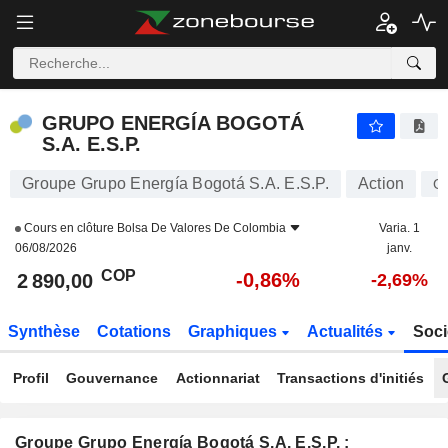
GRUPO ENERGÍA BOGOTÁ S.A. E.S.P.
2 890,00
$
-0,86%
GRUPO ENERGÍA BOGOTÁ
S.A. E.S.P.
Groupe Grupo Energía Bogotá S.A. E.S.P.
Action
G
Cours en clôture
Bolsa De Valores De Colombia
Varia. 1
06/08/2026
janv.
COP
-0,86%
2 890,00
-2,69%
Synthèse
Cotations
Graphiques
Actualités
Soci
Profil
Gouvernance
Actionnariat
Transactions d'initiés
Groupe Grupo Energía Bogotá S.A. E.S.P. :