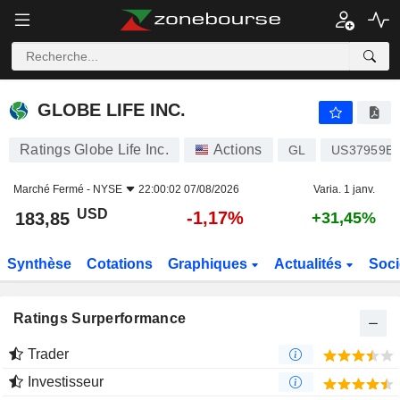
GLOBE LIFE INC.
183,85
$
-1,17%
GLOBE LIFE INC.
Ratings Globe Life Inc.
Actions
GL
US37959E
Marché Fermé -
NYSE
22:00:02 07/08/2026
Varia. 1 janv.
USD
-1,17%
183,85
+31,45%
Synthèse
Cotations
Graphiques
Actualités
Soci
Ratings Surperformance
Trader
Investisseur