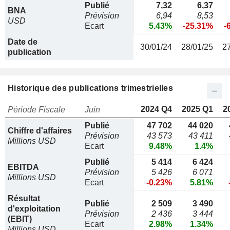
Publié
7,32
6,37
BNA
Prévision
6,94
8,53
USD
Ecart
5.43%
-25.31%
-
Date de
30/01/24
28/01/25
2
publication
Historique des publications trimestrielles
2024 Q4
2025 Q1
2
Période Fiscale
Juin
Publié
47 702
44 020
Chiffre d'affaires
Prévision
43 573
43 411
Millions USD
Ecart
9.48%
1.4%
Publié
5 414
6 424
EBITDA
Prévision
5 426
6 071
Millions USD
Ecart
-0.23%
5.81%
Résultat
Publié
2 509
3 490
d'exploitation
Prévision
2 436
3 444
(EBIT)
Ecart
2.98%
1.34%
Millions USD