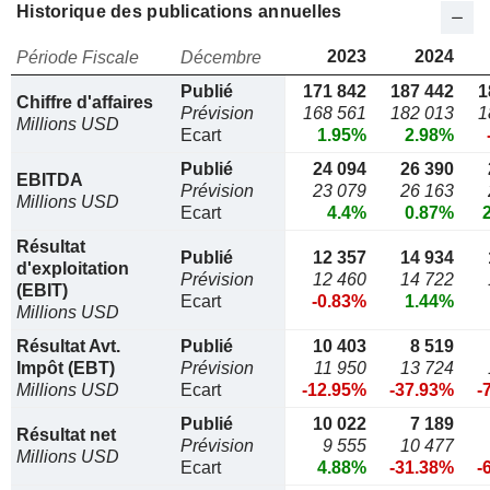
Historique des publications annuelles
2023
2024
Période Fiscale
Décembre
Publié
171 842
187 442
1
Chiffre d'affaires
Prévision
168 561
182 013
1
Millions USD
Ecart
1.95%
2.98%
Publié
24 094
26 390
EBITDA
Prévision
23 079
26 163
Millions USD
Ecart
4.4%
0.87%
Résultat
Publié
12 357
14 934
d'exploitation
Prévision
12 460
14 722
(EBIT)
Ecart
-0.83%
1.44%
Millions USD
Résultat Avt.
Publié
10 403
8 519
Impôt (EBT)
Prévision
11 950
13 724
Millions USD
Ecart
-12.95%
-37.93%
-
Publié
10 022
7 189
Résultat net
Prévision
9 555
10 477
Millions USD
Ecart
4.88%
-31.38%
-