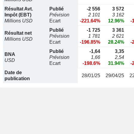
Résultat Avt.
Publié
-2 556
3 572
Impôt (EBT)
Prévision
2 101
3 162
Millions USD
Ecart
-221.64%
12.96%
-
Publié
-1 725
3 361
Résultat net
Prévision
1 781
2 621
Millions USD
Ecart
-196.85%
28.24%
-
Publié
-1,64
3,35
BNA
Prévision
1,66
2,54
USD
Ecart
-198.6%
31.94%
-
Date de
28/01/25
29/04/25
2
publication