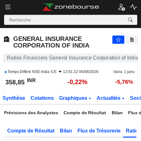
GENERAL INSURANCE CORPORATION OF INDIA
358,85
₹
-0,22%
GENERAL INSURANCE
CORPORATION OF INDIA
Ratios Financiers General Insurance Corporation of India
Temps Différé
NSE India S.E.
12:01:22 06/08/2026
Varia. 1 janv.
INR
-0,22%
358,85
-5,76%
Synthèse
Cotations
Graphiques
Actualités
Soci
Prévisions des Analystes
Compte de Résultat
Bilan
Flux d
Compte de Résultat
Bilan
Flux de Trésorerie
Ratios