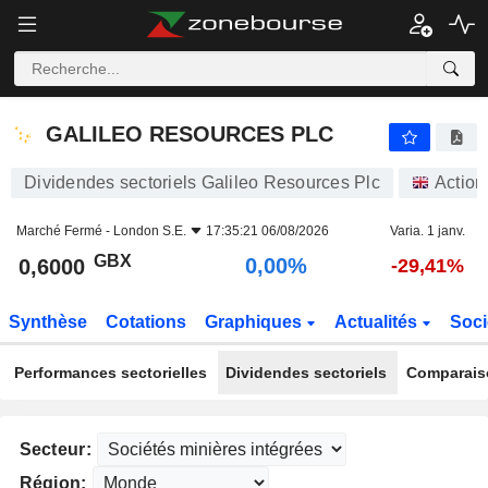
GALILEO RESOURCES PLC
0,6000
p
0,00%
GALILEO RESOURCES PLC
Dividendes sectoriels Galileo Resources Plc
Action
Marché Fermé -
London S.E.
17:35:21 06/08/2026
Varia. 1 janv.
GBX
0,00%
0,6000
-29,41%
Synthèse
Cotations
Graphiques
Actualités
Soci
Performances sectorielles
Dividendes sectoriels
Comparais
Secteur:
Région: