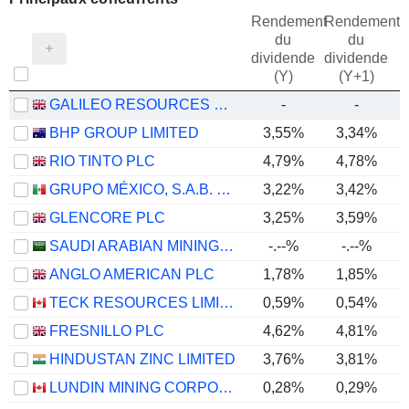
Rendement
Rendement
du
du
dividende
dividende
(Y)
(Y+1)
GALILEO RESOURCES PLC
-
-
BHP GROUP LIMITED
3,55%
3,34%
RIO TINTO PLC
4,79%
4,78%
GRUPO MÉXICO, S.A.B. DE C.V.
3,22%
3,42%
GLENCORE PLC
3,25%
3,59%
SAUDI ARABIAN MINING COMPANY (MAADEN)
-.--%
-.--%
ANGLO AMERICAN PLC
1,78%
1,85%
TECK RESOURCES LIMITED
0,59%
0,54%
FRESNILLO PLC
4,62%
4,81%
HINDUSTAN ZINC LIMITED
3,76%
3,81%
LUNDIN MINING CORPORATION
0,28%
0,29%