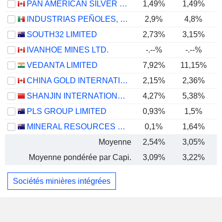
PAN AMERICAN SILVER CORP.
1,49%
1,49%
INDUSTRIAS PEÑOLES, S.A.B. DE C.V.
2,9%
4,8%
SOUTH32 LIMITED
2,73%
3,15%
IVANHOE MINES LTD.
-.--%
-.--%
VEDANTA LIMITED
7,92%
11,15%
CHINA GOLD INTERNATIONAL RESOURCES CORP. LTD.
2,15%
2,36%
SHANJIN INTERNATIONAL GOLD CO., LTD.
4,27%
5,38%
PLS GROUP LIMITED
0,93%
1,5%
MINERAL RESOURCES LIMITED
0,1%
1,64%
Moyenne
2,54%
3,05%
Moyenne pondérée par Capi.
3,09%
3,22%
Sociétés minières intégrées