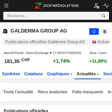
GALDERMA GROUP AG
181,35
CHF
+1,74%
GALDERMA GROUP AG
Publications officielles Galderma Group AG
Actions
Marché Fermé -
Swiss Exchange
17:30:54 07/08/2026
Varia. 1 janv.
CHF
+1,74%
181,35
+11,88%
Synthèse
Cotations
Graphiques
Actualités
Soci
Toute l'actualité
Reco analystes
Faits marquants
In
Publications officielles