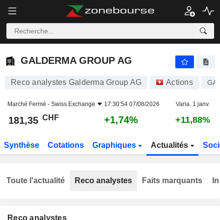
GALDERMA GROUP AG
181,35
CHF
+1,74%
GALDERMA GROUP AG
Reco analystes Galderma Group AG
Actions
GA
Marché Fermé -
Swiss Exchange
17:30:54 07/08/2026
Varia. 1 janv.
CHF
+1,74%
181,35
+11,88%
Synthèse
Cotations
Graphiques
Actualités
Soci
Toute l'actualité
Reco analystes
Faits marquants
In
Reco analystes