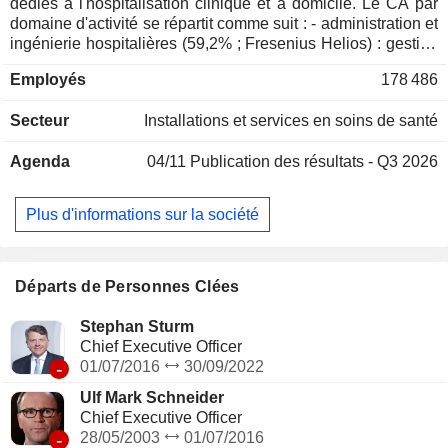
dédiés à l'hospitalisation clinique et à domicile. Le CA par
domaine d'activité se répartit comme suit : - administration et
ingénierie hospitalières (59,2% ; Fresenius Helios) : gestion
des installations techniques et des équipements médicaux,
Employés
178 486
gestion des hôpitaux, conception et réalisation des
équipements médicaux pour le secteur pharmaceutique, etc.
Secteur
Installations et services en soins de santé
; - perfusion et nutrition clinique (37,7% ; Fresenius Kabi) :
vente de produits de nutrition parentérale et orale,
Agenda
04/11
Publication des résultats - Q3 2026
d'équipements de perfusion et de remplissage vasculaire,
de matériel de transfusion, de produits génériques
injectables, prestations d'assistance médicale à domicile
Plus d'informations sur la société
dans les domaines de la perfusion, de la nutrition et de
l'oxygénothérapie, etc. ; - autres (3,1%).
Départs de Personnes Clées
Stephan Sturm
Chief Executive Officer
-
01/07/2016
30/09/2022
Ulf Mark Schneider
Chief Executive Officer
-
28/05/2003
01/07/2016