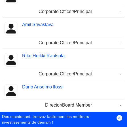
Corporate Officer/Principal
-
Amit Srivastava
Corporate Officer/Principal
-
Riku Heikki Rautsola
Corporate Officer/Principal
-
Dario Anselmo Ilossi
Director/Board Member
-
Dès maintenant, trouvez facilement les meilleurs
Joachim Weith
investissements de demain !