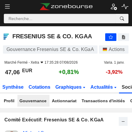
FRESENIUS SE & CO. KGAA
47,06
€
+0,81%
FRESENIUS SE & CO. KGAA
Gouvernance Fresenius SE & Co. KGaA
Actions
Marché Fermé -
Xetra
17:35:28 07/08/2026
Varia. 1 janv.
EUR
+0,81%
47,06
-3,92%
Synthèse
Cotations
Graphiques
Actualités
Soci
Profil
Gouvernance
Actionnariat
Transactions d'initiés
Comité Exécutif: Fresenius SE & Co. KGaA
Fonctions