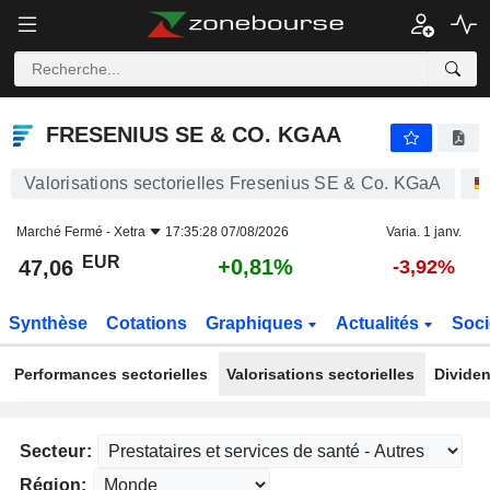
FRESENIUS SE & CO. KGAA
47,06
€
+0,81%
FRESENIUS SE & CO. KGAA
Valorisations sectorielles Fresenius SE & Co. KGaA
Marché Fermé -
Xetra
17:35:28 07/08/2026
Varia. 1 janv.
EUR
+0,81%
47,06
-3,92%
Synthèse
Cotations
Graphiques
Actualités
Soci
Performances sectorielles
Valorisations sectorielles
Dividen
Secteur:
Région: