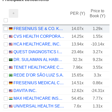
Price to
PER (Y)
Book (Y)
FRESENIUS SE & CO. KGAA
14.07x
1.29x
CVS HEALTH CORPORATION
14.25x
1.55x
HCA HEALTHCARE, INC.
13.94x
-10.14x
QUEST DIAGNOSTICS INCORPORATED
23.46x
3.27x
DR. SULAIMAN AL HABIB MEDICAL SERVICES GROUP COMPANY
32.3x
9.23x
TENET HEALTHCARE CORPORATION
7.96x
3.55x
REDE D'OR SÃO LUIZ S.A.
15.65x
3.3x
FRESENIUS MEDICAL CARE AG
14.51x
0.86x
DAVITA INC.
12.62x
-24.31x
MAX HEALTHCARE INSTITUTE LIMITED
54.45x
7.77x
UNIVERSAL HEALTH SERVICES, INC.
7.6x
1.31x