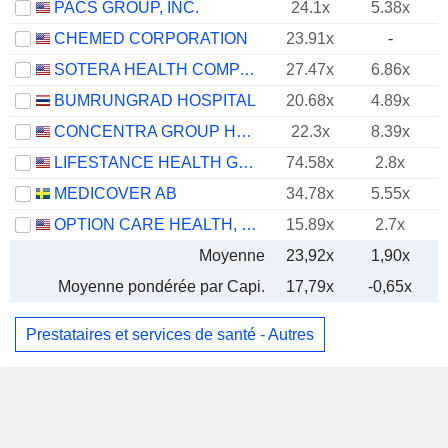
PACS GROUP, INC.
24.1x
5.38x
CHEMED CORPORATION
23.91x
-
SOTERA HEALTH COMPANY
27.47x
6.86x
BUMRUNGRAD HOSPITAL
20.68x
4.89x
CONCENTRA GROUP HOLDINGS PARENT, INC.
22.3x
8.39x
LIFESTANCE HEALTH GROUP, INC.
74.58x
2.8x
MEDICOVER AB
34.78x
5.55x
OPTION CARE HEALTH, INC.
15.89x
2.7x
Moyenne
23,92x
1,90x
Moyenne pondérée par Capi.
17,79x
-0,65x
Prestataires et services de santé - Autres