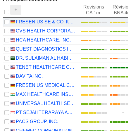
Révisions
Révision
CA 1m.
BNA 4m
FRESENIUS SE & CO. KGAA
CVS HEALTH CORPORATION
HCA HEALTHCARE, INC.
QUEST DIAGNOSTICS INCORPORATED
DR. SULAIMAN AL HABIB MEDICAL SERVICES GROUP COMPANY
TENET HEALTHCARE CORPORATION
DAVITA INC.
FRESENIUS MEDICAL CARE AG
MAX HEALTHCARE INSTITUTE LIMITED
UNIVERSAL HEALTH SERVICES, INC.
PT SEJAHTERARAYA ANUGRAHJAYA TBK
-
PACS GROUP, INC.
CHEMED CORPORATION