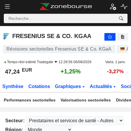
FRESENIUS SE & CO. KGAA
47,24
€
+1,25%
FRESENIUS SE & CO. KGAA
Révisions sectorielles Fresenius SE & Co. KGaA
Ac
Temps réel estimé
Tradegate
12:28:56 06/08/2026
Varia. 1 janv.
EUR
+1,25%
47,24
-3,27%
Synthèse
Cotations
Graphiques
Actualités
Soci
Performances sectorielles
Valorisations sectorielles
Dividen
Secteur:
Région: