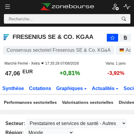
FRESENIUS SE & CO. KGAA
47,06
€
+0,81%
FRESENIUS SE & CO. KGAA
Consensus sectoriel Fresenius SE & Co. KGaA
Act
Marché Fermé -
Xetra
17:35:28 07/08/2026
Varia. 1 janv.
EUR
+0,81%
47,06
-3,92%
Synthèse
Cotations
Graphiques
Actualités
Soci
Performances sectorielles
Valorisations sectorielles
Dividen
Secteur:
Région: