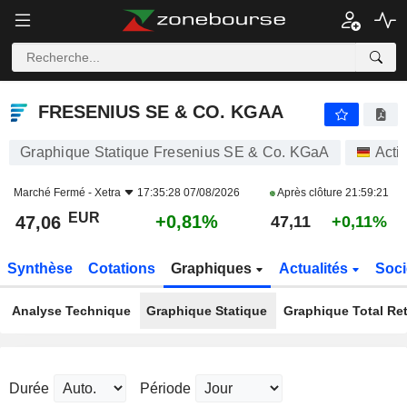
FRESENIUS SE & CO. KGAA
47,06
€
+0,81%
FRESENIUS SE & CO. KGAA
Graphique Statique Fresenius SE & Co. KGaA
Acti
Marché Fermé -
Xetra
17:35:28 07/08/2026
Après clôture
21:59:21
EUR
+0,81%
47,06
47,11
+0,11%
Synthèse
Cotations
Graphiques
Actualités
Soci
Analyse Technique
Graphique Statique
Graphique Total Re
Durée
Période