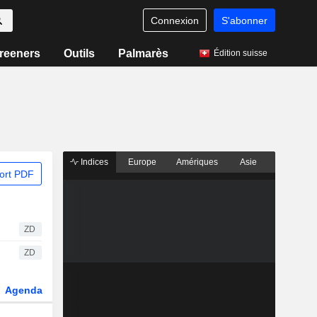
Connexion
S'abonner
reeners
Outils
Palmarès
Édition suisse
Indices
Europe
Amériques
Asie
ort PDF
ZD
ZD
Agenda
Secteur
Dérivés
Fonds et ETFs