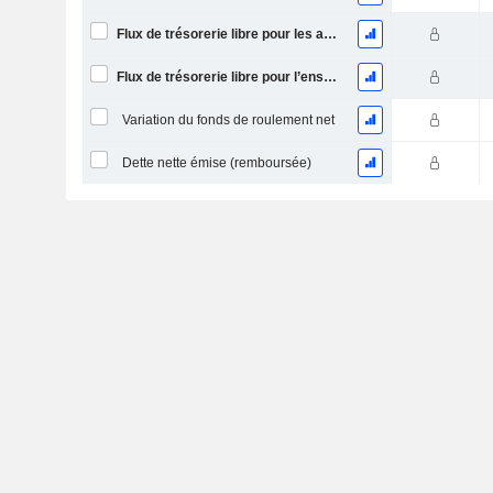
Flux de trésorerie libre pour les actionnaires FCFE
Flux de trésorerie libre pour l’ensemble des pourvoyeurs de fonds (créanciers et actionnaires) FCFF
Variation du fonds de roulement net
Dette nette émise (remboursée)