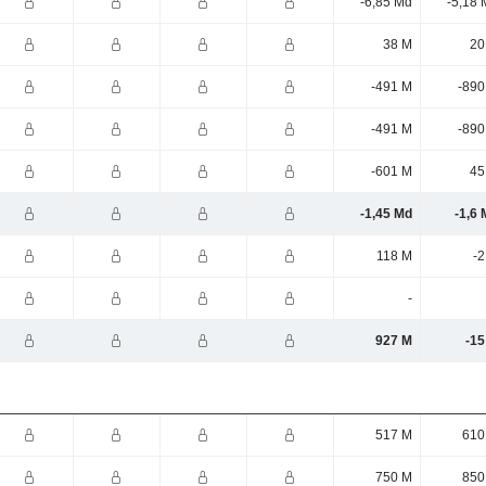
-6,85 Md
-5,18 
38 M
20
-491 M
-890
-491 M
-890
-601 M
45
-1,45 Md
-1,6
118 M
-2
-
927 M
-15
517 M
610
750 M
850