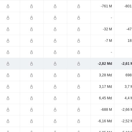
-761 M
-801
-
-32 M
-47
-7 M
18
-
-2,82 Md
-2,61 
3,28 Md
698
3,17 Md
3,7 
6,45 Md
4,4 
-688 M
-2,66 
-6,16 Md
-2,52 