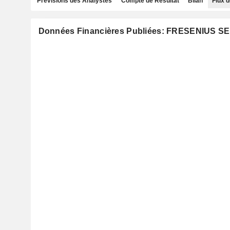
Prévisions des Analystes
Compte de Résultat
Bilan
Flux d
Données Financières Publiées: FRESENIUS S