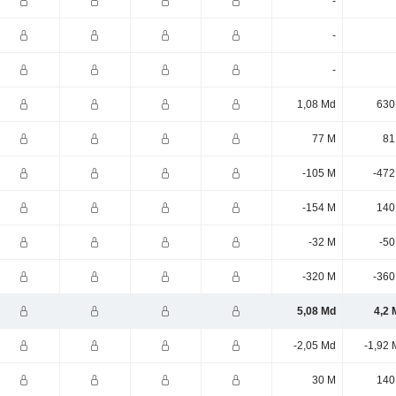
-
-
-
1,08 Md
630
77 M
81
-105 M
-472
-154 M
140
-32 M
-50
-320 M
-360
5,08 Md
4,2 
-2,05 Md
-1,92 
30 M
140