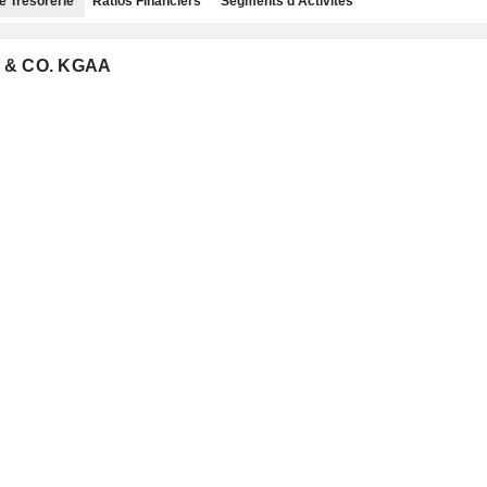
e Trésorerie
Ratios Financiers
Segments d'Activités
E & CO. KGAA