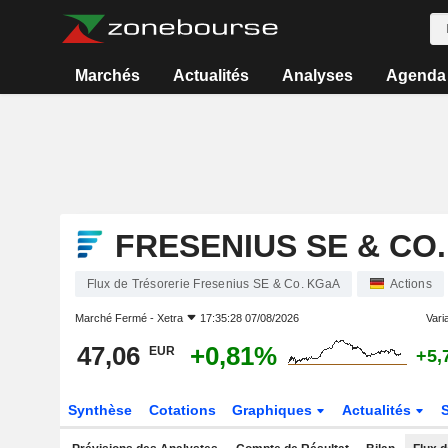
Marchés
Actualités
Analyses
Agenda
FRESENIUS SE & CO
Flux de Trésorerie Fresenius SE & Co. KGaA
Actions
Marché Fermé -
Xetra
17:35:28 07/08/2026
Varia
47,06
+0,81%
EUR
+5,
Synthèse
Cotations
Graphiques
Actualités