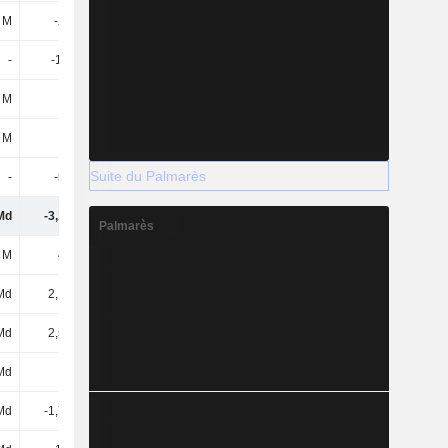
 M
-234 M
-80 M
-392 M
-
-1,3 Md
-
-
 M
-
-
-
 M
1 M
394 M
620 M
Suite du Palmarès
-
-544 M
92 M
-111 M
Md
-3,19 Md
-510 M
-815 M
Palmarès
 M
433 M
52 M
91 M
Md
2,13 Md
250 M
2,02 Md
Md
2,56 Md
302 M
2,11 Md
Md
-75 M
-496 M
-103 M
Md
-1,72 Md
-1,93 Md
-3,74 Md