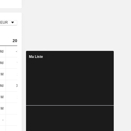
EUR
2023
2024
2025
Md
-594 M
471 M
1,26 Md
Ma Liste
Md
996 M
879 M
802 M
 M
208 M
140 M
131 M
Md
1,2 Md
1,02 Md
933 M
 M
250 M
167 M
171 M
 M
-19 M
-1 M
-166 M
-
-
-
-