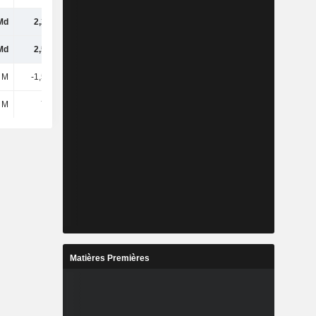
Md
2,25 Md
1,37 Md
1,6 Md
Md
2,59 Md
1,71 Md
1,88 Md
 M
-1,51 Md
-281 M
-396 M
 M
762 M
-2,12 Md
-1,73 Md
Matières Premières