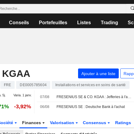
Conseils
Portefeuilles
Listes
Trading
Sc
. KGAA
Ajouter à une liste
Rapp
FRE
DE0005785604
Installations et services en soins de santé
. 5j.
Varia. 1 janv.
07/08
FRESENIUS SE & CO. KGAA : Jefferies à l'achat
71%
-3,92%
06/08
FRESENIUS SE : Deutsche Bank à l'achat
Société
Finances
Valorisation
Consensus
Ratings