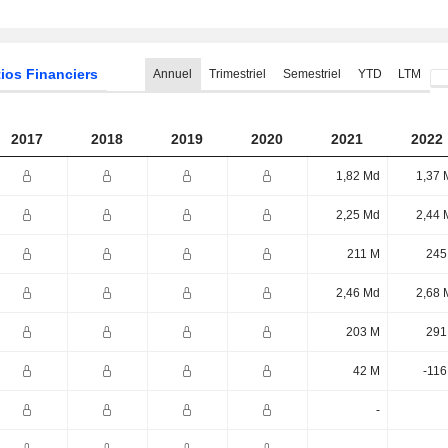
ios Financiers
Annuel
Trimestriel
Semestriel
YTD
LTM
2017
2018
2019
2020
2021
2022
1,82 Md
1,37 
2,25 Md
2,44 
211 M
245
2,46 Md
2,68 
203 M
291
42 M
-116
-