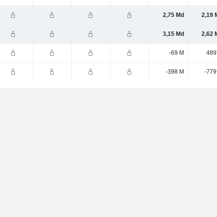
2,75 Md
2,19 
3,15 Md
2,62 
-69 M
489
-398 M
-779