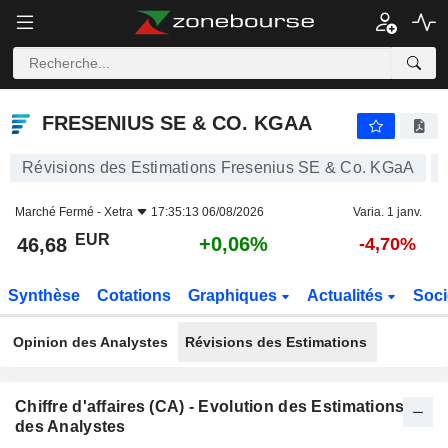
FRESENIUS SE & CO. KGAA
46,68
€
+0,06%
FRESENIUS SE & CO. KGAA
Révisions des Estimations Fresenius SE & Co. KGaA
Marché Fermé -
Xetra
17:35:13 06/08/2026
Varia. 1 janv.
EUR
+0,06%
46,68
-4,70%
Synthèse
Cotations
Graphiques
Actualités
Soci
Opinion des Analystes
Révisions des Estimations
Chiffre d'affaires (CA) - Evolution des Estimations
des Analystes