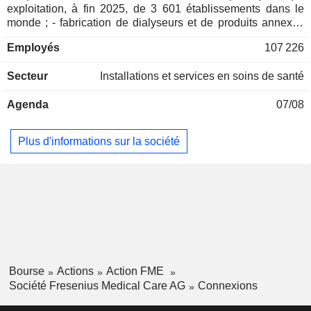
exploitation, à fin 2025, de 3 601 établissements dans le
monde ; - fabrication de dialyseurs et de produits annexes
(24,8%) : machines d'hémodialyse, de dialyse pédiatrique,
Employés
107 226
etc. En outre, le groupe propose des cures accompagnées
de soins et de traitements pour les patients en dialyse.
Secteur
Installations et services en soins de santé
Agenda
07/08
Plus d'informations sur la société
Bourse
Actions
Action FME
Société Fresenius Medical Care AG
Connexions