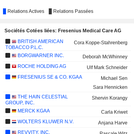
Relations Actives
Relations Passées
Sociétés Cotées liées: Fresenius Medical Care AG
BRITISH AMERICAN
Cora Koppe-Stahrenberg
TOBACCO P.L.C.
BORGWARNER INC.
Deborah McWhinney
ROCHE HOLDING AG
Ulf Mark Schneider
FRESENIUS SE & CO. KGAA
Michael Sen
Sara Hennicken
THE HAIN CELESTIAL
Shervin Korangy
GROUP, INC.
MERCK KGAA
Carla Kriwet
WOLTERS KLUWER N.V.
Anjana Harve
REVVITY, INC.
Pascale Witz