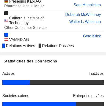
Fresenius Kabi AG
AG
Sara Hennicken
Pharmaceuticals: Major
TRISALUS LIFE SCIENCES,
Mats Wahlström
INC.
Deborah McWhinney
William Valle
California Institute of
Walter L. Weisman
Technology
AMERICAN ONCOLOGY
William Valle
Other Consumer Services
NETWORK, INC.
Gerd Krick
VAMED AG
Dieter Schenk
Medical/Nursing Services
Relations Actives
Relations Passées
Sara Hennicken
Joseph Turk
Statistiques des Connexions
NxStage Medical, Inc.
Craig Cordola
Medical Specialties
Actives
Inactives
Deborah McWhinney
Jet Propulsion Laboratory
Walter L. Weisman
Miscellaneous Commercial
Services
Sociétés cotées
Entreprise privées
Olaf Schermeier
Medos Medizintechnik AG
Dominik Wehner