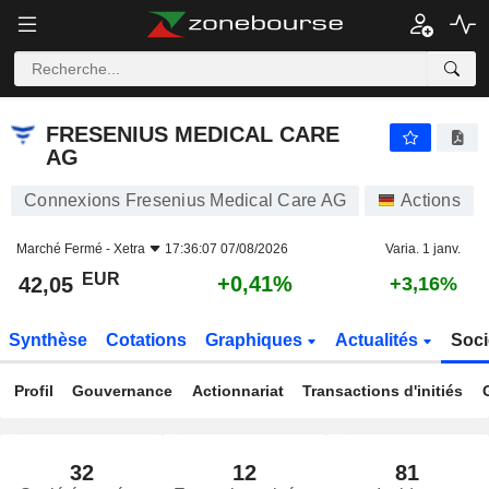
FRESENIUS MEDICAL CARE AG
42,05
€
+0,41%
FRESENIUS MEDICAL CARE
AG
Connexions Fresenius Medical Care AG
Actions
Marché Fermé -
Xetra
17:36:07 07/08/2026
Varia. 1 janv.
EUR
+0,41%
42,05
+3,16%
Synthèse
Cotations
Graphiques
Actualités
Soci
Profil
Gouvernance
Actionnariat
Transactions d'initiés
32
12
81