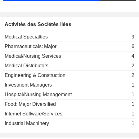
Medical Specialties
Rolf Classon
Fresenius Medical Care
Pascale Witz
Management AG
Activités des Sociétés liées
Medical Distributors
Franklin Maddux
Medical Specialties
9
Dieter Schenk
Pharmaceuticals: Major
6
Roberto Fusté
Medical/Nursing Services
4
Emanuele Gatti
Medical Distributors
2
Rainer Runte
Engineering & Construction
2
Michael Sen
Investment Managers
1
Alma Sorensen
Hospital/Nursing Management
1
Katarzyna Mazur-Hofsaess
Food: Major Diversified
1
William Valle
Internet Software/Services
1
Helen Giza
Industrial Machinery
1
Sara Hennicken
Dieter Schenk