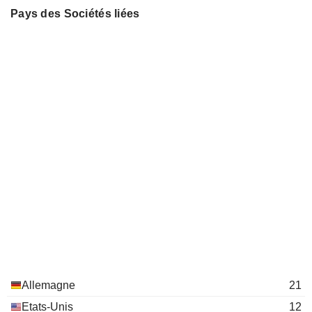
Fresenius Management SE
Pays des Sociétés liées
Michael Sen
Investment Managers
Helen Giza
Sara Hennicken
Franklin Maddux
Vifor Fresenius Medical Care
Michael Brosnan
Renal Pharma Ltd.
Pharmaceuticals: Major
Rice Powell
Stefan Schulze
Helen Giza
Alma Sorensen
Siemens Healthcare GmbH
Jörg Häring
Medical Distributors
Allemagne
21
Etats-Unis
12