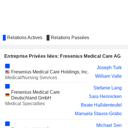
RADNET, INC.
Alma Sorensen
GERRESHEIMER AG
Dorothea Wenzel
IMRIS INC.
Alma Sorensen
Relations Actives
Relations Passées
MAGFORCE AG
Benjamin J. Lipps
HECKLER & KOCH AG
Rainer Runte
Entreprise Privées liées: Fresenius Medical Care AG
BJ'S WHOLESALE CLUB
Anjana Harve
HOLDINGS, INC.
Joseph Turk
Fresenius Medical Care Holdings, Inc.
COHERUS ONCOLOGY, INC.
Mats Wahlström
William Valle
Medical/Nursing Services
EDAG ENGINEERING GROUP AG
Sylvia Schorr
Stefanie Lang
Fresenius Medical Care
DE.MEM LIMITED
Harry de Wit
Sara Hennicken
Deutschland GmbH
SPRINGER NATURE AG &
Medical Specialties
Alexandra Dambeck
Beate Haßdenteufel
CO. KGAA
Manuela Stauss-Grabo
OBSERVE MEDICAL ASA
Mann Jørgen
Michael Sen
DAIMLER TRUCK HOLDING
Michael Brosnan