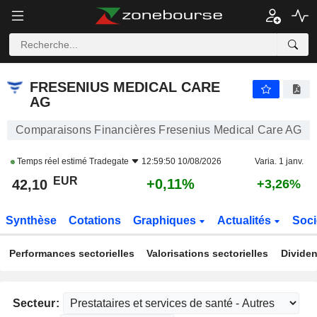
FRESENIUS MEDICAL CARE AG
42,10
€
+0,11%
FRESENIUS MEDICAL CARE
AG
Comparaisons Financières Fresenius Medical Care AG
Temps réel estimé
Tradegate
12:59:50 10/08/2026
Varia. 1 janv.
EUR
+0,11%
42,10
+3,26%
Synthèse
Cotations
Graphiques
Actualités
Soci
Performances sectorielles
Valorisations sectorielles
Dividen
Secteur: