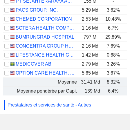
PT SEJAHTERARAYA ANUGRAHJAYA TBK
155 M
-
PACS GROUP, INC.
5,29 Md
3,62%
CHEMED CORPORATION
2,53 Md
10,48%
SOTERA HEALTH COMPANY
1,16 Md
6,7%
BUMRUNGRAD HOSPITAL
797 M
29,89%
CONCENTRA GROUP HOLDINGS PARENT, INC.
2,16 Md
7,69%
LIFESTANCE HEALTH GROUP, INC.
1,42 Md
0,68%
MEDICOVER AB
2,79 Md
3,26%
OPTION CARE HEALTH, INC.
5,65 Md
3,67%
Moyenne
31,41 Md
8,32%
Moyenne pondérée par Capi.
139 Md
6,4%
Prestataires et services de santé - Autres