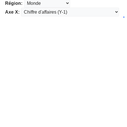
Région:
Axe X: