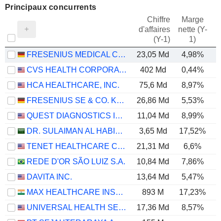
Principaux concurrents
Chiffre
Marge
d'affaires
nette (Y-
E
(Y-1)
1)
FRESENIUS MEDICAL CARE AG
23,05 Md
4,98%
CVS HEALTH CORPORATION
402 Md
0,44%
HCA HEALTHCARE, INC.
75,6 Md
8,97%
FRESENIUS SE & CO. KGAA
26,86 Md
5,53%
QUEST DIAGNOSTICS INCORPORATED
11,04 Md
8,99%
DR. SULAIMAN AL HABIB MEDICAL SERVICES GROUP COMPANY
3,65 Md
17,52%
TENET HEALTHCARE CORPORATION
21,31 Md
6,6%
REDE D'OR SÃO LUIZ S.A.
10,84 Md
7,86%
DAVITA INC.
13,64 Md
5,47%
MAX HEALTHCARE INSTITUTE LIMITED
893 M
17,23%
UNIVERSAL HEALTH SERVICES, INC.
17,36 Md
8,57%